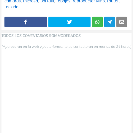
cámaras
microsd
portátil
rebajas
reproductor MP3
router
teclado
TODOS LOS COMENTARIOS SON MODERADOS
(Aparecerán en la web y posteriormente se contestarán en menos de 24 horas)