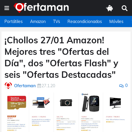
Portátiles
Amazon
TVs
Reacondicionados
Móviles
¡Chollos 27/01 Amazon!
Mejores tres "Ofertas del
Día", dos "Ofertas Flash" y
seis "Ofertas Destacadas"
0
Ofertaman
27.1.20