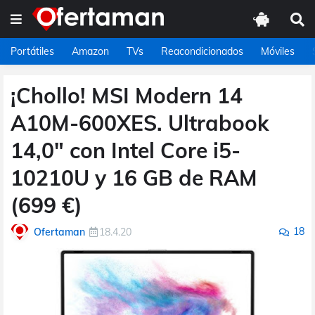
Portátiles
Amazon
TVs
Reacondicionados
Móviles
¡Chollo! MSI Modern 14
A10M-600XES. Ultrabook
14,0" con Intel Core i5-
10210U y 16 GB de RAM
(699 €)
18
Ofertaman
18.4.20