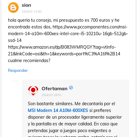
sion
25/4/20 13:40
hola queria tu consejo, mi presupuesto es 700 euros y he
encontrado estos dos, https://www.pccomponentes.com/msi-
modern-14-a10m-600xes-intel-core-i5-10210u-16gb-512gb-
ssd-14
https://www.amazon.es/dp/B083WMRQGY?tag=vtinfo-
21&linkCode=osi&th=1&keywords=port%C3%A1til%2B14
cualme recomiendas?
Responder
Ofertaman
25/4/20 18:51
Son bastante similares. Me decantaría por el
MSI Modern 14 A10M-600XES
si prefieres
disponer de un procesador ligeramente superior
y la pantalla es de mayor calidad. En caso que
pretendas jugar a juegos poco exigentes o