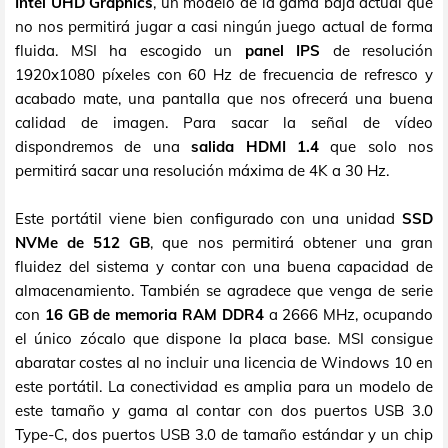
Intel UHD Graphics
, un modelo de la gama baja actual que
no nos permitirá jugar a casi ningún juego actual de forma
fluida. MSI ha escogido un
panel IPS
de resolución
1920x1080 píxeles con 60 Hz de frecuencia de refresco y
acabado mate, una pantalla que nos ofrecerá una buena
calidad de imagen. Para sacar la señal de vídeo
dispondremos de una
salida HDMI 1.4
que solo nos
permitirá sacar una resolución máxima de 4K a 30 Hz.
Este portátil viene bien configurado con una unidad
SSD
NVMe de 512 GB
, que nos permitirá obtener una gran
fluidez del sistema y contar con una buena capacidad de
almacenamiento. También se agradece que venga de serie
con
16 GB de memoria RAM DDR4
a 2666 MHz, ocupando
el único zócalo que dispone la placa base. MSI consigue
abaratar costes al no incluir una licencia de Windows 10 en
este portátil. La conectividad es amplia para un modelo de
este tamaño y gama al contar con dos puertos USB 3.0
Type-C, dos puertos USB 3.0 de tamaño estándar y un chip