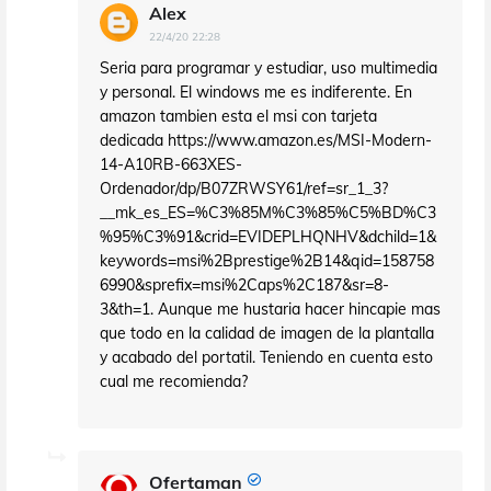
Alex
22/4/20 22:28
Seria para programar y estudiar, uso multimedia
y personal. El windows me es indiferente. En
amazon tambien esta el msi con tarjeta
dedicada https://www.amazon.es/MSI-Modern-
14-A10RB-663XES-
Ordenador/dp/B07ZRWSY61/ref=sr_1_3?
__mk_es_ES=%C3%85M%C3%85%C5%BD%C3
%95%C3%91&crid=EVIDEPLHQNHV&dchild=1&
keywords=msi%2Bprestige%2B14&qid=158758
6990&sprefix=msi%2Caps%2C187&sr=8-
3&th=1. Aunque me hustaria hacer hincapie mas
que todo en la calidad de imagen de la plantalla
y acabado del portatil. Teniendo en cuenta esto
cual me recomienda?
Ofertaman