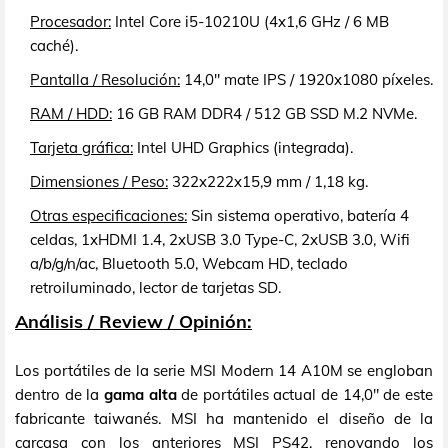
Procesador:
Intel Core i5-10210U (4x1,6 GHz / 6 MB
caché).
Pantalla / Resolución:
14,0" mate IPS / 1920x1080 píxeles.
RAM / HDD:
16 GB RAM DDR4 / 512 GB SSD M.2 NVMe.
Tarjeta gráfica:
Intel UHD Graphics (integrada).
Dimensiones / Peso:
322x222x15,9 mm / 1,18 kg.
Otras especificaciones:
Sin sistema operativo, batería 4
celdas, 1xHDMI 1.4, 2xUSB 3.0 Type-C, 2xUSB 3.0, Wifi
a/b/g/n/ac, Bluetooth 5.0, Webcam HD, teclado
retroiluminado, lector de tarjetas SD.
Análisis / Review / Opinión:
Los portátiles de la serie MSI Modern 14 A10M se engloban
dentro de la
gama alta
de portátiles actual de 14,0" de este
fabricante taiwanés. MSI ha mantenido el diseño de la
carcasa con los anteriores MSI PS42, renovando los