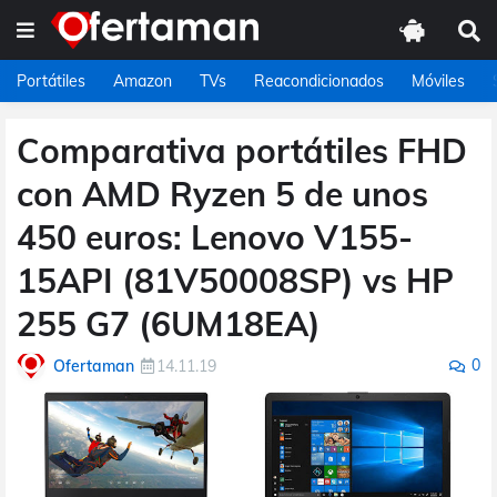
Portátiles
Amazon
TVs
Reacondicionados
Móviles
Comparativa portátiles FHD
con AMD Ryzen 5 de unos
450 euros: Lenovo V155-
15API (81V50008SP) vs HP
255 G7 (6UM18EA)
0
Ofertaman
14.11.19