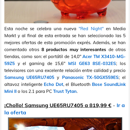
Esta noche se celebra una nueva
"Red Night"
en Media
Markt y al final de esta entrada se han seleccionado las 5
mejores ofertas de esta promoción exprés. Además, se han
comentado otros
8 productos muy interesantes
de otras
tiendas, como son: el portátil de 14,0"
Acer TM X3410-MG-
59Z5
y el gaming de 15,6"
MSI GE63 8SE-032ES
; los
televisores con una excelente relación entre calidad y precio
Samsung UE65RU7405
y
Panasonic TX-50GX559ES
; el
altavoz inteligente
Echo Dot
, el Bluetooth
Bose SoundLink
Mini II
o los 2.1 para PC
Trust Tytan
.
¡Chollo! Samsung UE65RU7405 a 819,99 €
-
Ir a
la oferta