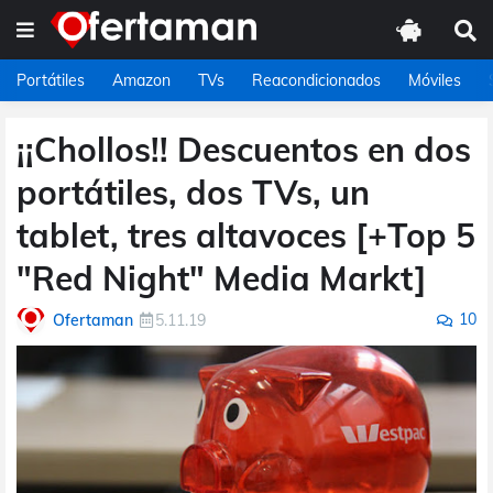
Portátiles
Amazon
TVs
Reacondicionados
Móviles
¡¡Chollos!! Descuentos en dos
portátiles, dos TVs, un
tablet, tres altavoces [+Top 5
"Red Night" Media Markt]
10
Ofertaman
5.11.19