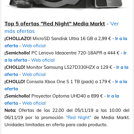
Top 5 ofertas "Red Night" Media Markt
-
Ver
más ofertas
¡CHOLLAZO!
MicroSD Sandisk Ultra 16 GB a 2,99 € -
Ir a la
oferta
-
Web oficial
¡Semichollo!
PC Lenovo Ideacentre 720-18APR a 444 € -
Ir
a la oferta
-
Web oficial
¡CHOLLO!
Monitor Samsung LS27D330HZX a 129 € -
Ir a la
oferta
-
Web oficial
¡CHOLLO!
Consola Xbox One S 1 TB (pack) a 179 € -
Ir a la
oferta
¡Semichollo!
Proyector Optoma UHD40 a 899 € -
Ir a la
oferta
-
Web oficial
Nota:
Ofertas de las 22.00 del 05/11/19 a las 10.00 del
06/11/19 por la promoción
"Red Night"
de Media Markt.
Unidades limitadas en oferta para cada producto.