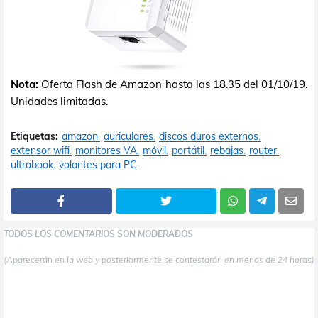
Nota:
Oferta Flash de Amazon hasta las 18.35 del 01/10/19.
Unidades limitadas.
Etiquetas:
amazon
auriculares
discos duros externos
extensor wifi
monitores VA
móvil
portátil
rebajas
router
ultrabook
volantes para PC
TODOS LOS COMENTARIOS SON MODERADOS
(Aparecerán en la web y posteriormente se contestarán en menos de 24 horas)