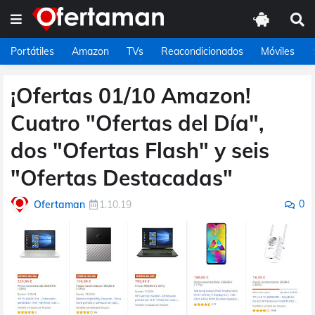
Portátiles
Amazon
TVs
Reacondicionados
Móviles
¡Ofertas 01/10 Amazon!
Cuatro "Ofertas del Día",
dos "Ofertas Flash" y seis
"Ofertas Destacadas"
0
Ofertaman
1.10.19