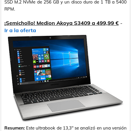
SSD M.2 NVMe de 256 GB y un disco duro de 1 TB a 5400
RPM.
¡Semichollo! Medion Akoya S3409 a 499,99 €
-
Ir a la oferta
Resumen:
Este ultrabook de 13,3" se analizó en una versión