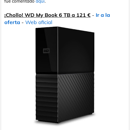
fue comentado
aquí
.
¡Chollo! WD My Book 6 TB a 121 €
-
Ir a la
oferta
-
Web oficial