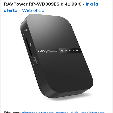
RAVPower RP-WD009ES a 41,99 €
-
Ir a la
oferta
-
Web oficial
Etiquetas:
altavoces bluetooth
amazon
auriculares bluetooth