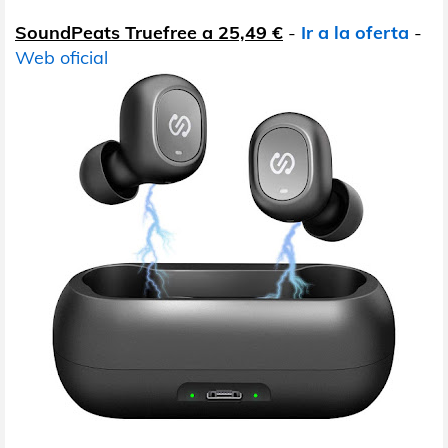
SoundPeats Truefree a 25,49 €
-
Ir a la oferta
-
Web oficial