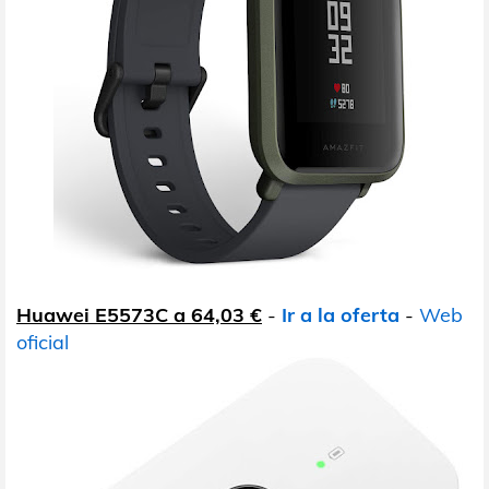
Huawei E5573C a 64,03 €
-
Ir a la oferta
-
Web
oficial