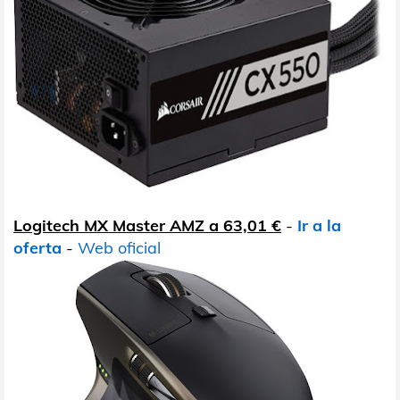
Logitech MX Master AMZ a 63,01 €
-
Ir a la
oferta
-
Web oficial