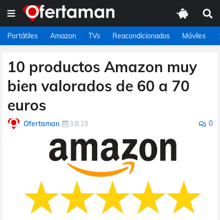
Portátiles
Amazon
TVs
Reacondicionados
Móviles
10 productos Amazon muy
bien valorados de 60 a 70
euros
0
Ofertaman
3.8.19