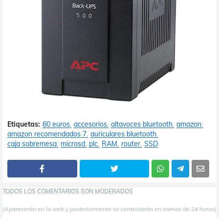
Etiquetas:
60 euros
accesorios
altavoces bluetooth
amazon
amazon recomendados 7
auriculares bluetooth
caja sobremesa
microsd
plc
RAM
router
SSD
TODOS LOS COMENTARIOS SON MODERADOS
(Aparecerán en la web y posteriormente se contestarán en menos de 24 horas)