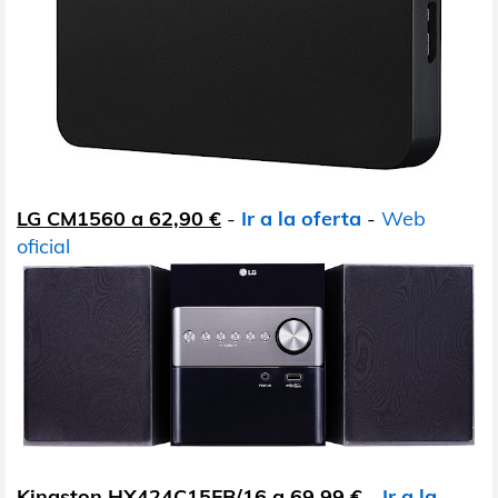
LG CM1560 a 62,90 €
-
Ir a la oferta
-
Web
oficial
Kingston HX424C15FB/16 a 69,99 €
-
Ir a la