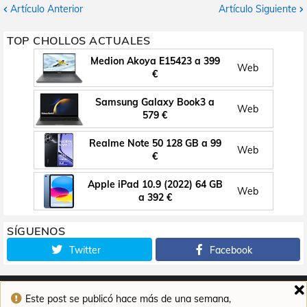
Artículo Anterior
Artículo Siguiente
TOP CHOLLOS ACTUALES
Medion Akoya E15423 a 399
Web
€
Samsung Galaxy Book3 a
Web
579 €
Realme Note 50 128 GB a 99
Web
€
Apple iPad 10.9 (2022) 64 GB
Web
a 392 €
SÍGUENOS
Twitter
Facebook
Este post se publicó hace más de una semana,
Inicio
Contacto
Aviso legal
Política de cookies