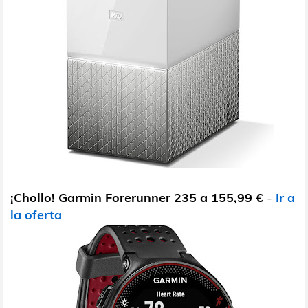
¡Chollo! Garmin Forerunner 235 a 155,99 €
-
Ir a
la oferta