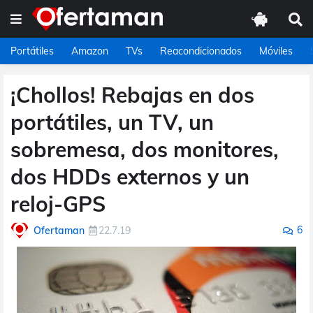
Portátiles
Amazon
TVs
Reacondicionados
Móviles
¡Chollos! Rebajas en dos
portátiles, un TV, un
sobremesa, dos monitores,
dos HDDs externos y un
reloj-GPS
6
Ofertaman
22.7.19