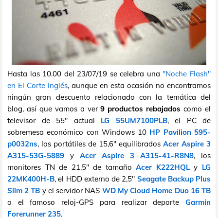
Hasta las 10.00 del 23/07/19 se celebra una
"Noche Flash"
en El Corte Inglés
, aunque en esta ocasión no encontramos
ningún gran descuento relacionado con la temática del
blog, así que vamos a ver
9 productos rebajados
como el
televisor de 55" actual
LG 55UM7100PLB
, el PC de
sobremesa económico con Windows 10
HP Pavilion 595-
p0032ns
, los portátiles de 15,6" equilibrados
Acer Aspire 3
A315-53G-5889
y
Acer Aspire 3 A315-41-R8N8
, los
monitores TN de 21,5" de tamaño
Acer K222HQL
y
LG
22MK400H-B
, el HDD externo de 2,5"
Seagate Backup Plus
Slim 2 TB
y el servidor NAS
WD My Cloud Home Duo 16 TB
o el famoso reloj-GPS para realizar deporte
Garmin
Forerunner 235
.