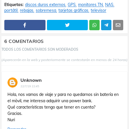
Etiquetas:
discos duros externos
GPS
monitores TN
NAS
portátil
rebajas
sobremesa
tarjetas gráficas
televisor
6 COMENTARIOS
TODOS LOS COMENTARIOS SON MODERADOS
(Aparecerán en la web y posteriormente se contestarán en menos de 24 horas)
Unknown
22/7/19 22:45
Hola, nos vamos de viaje y para no quedarnos sin batería en
el mòvil, me interesa adquirir una power bank.
Qué características tengo que tener en cuenta?
Gracias.
Nuri
Responder