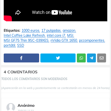
Etiquetas:
1000 euros
17 pulgadas
amazon
Intel Coffee Lake Refresh
intel core i7
MSI
MSI GF75 Thin 9SC-039XES
nVidia GTX 1650
pccomponentes
portátil
SSD
4 COMENTARIOS
TODOS LOS COMENTARIOS SON MODERADOS
(Aparecerán en la web y posteriormente se contestarán en menos de 24 horas)
Anónimo
20/5/20 11:33