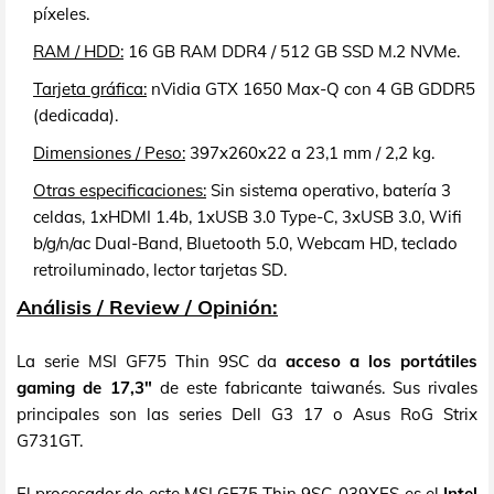
píxeles.
RAM / HDD:
16 GB RAM DDR4 / 512 GB SSD M.2 NVMe.
Tarjeta gráfica:
nVidia GTX 1650 Max-Q con 4 GB GDDR5
(dedicada).
Dimensiones / Peso:
397x260x22 a 23,1 mm / 2,2 kg.
Otras especificaciones:
Sin sistema operativo, batería 3
celdas, 1xHDMI 1.4b, 1xUSB 3.0 Type-C, 3xUSB 3.0, Wifi
b/g/n/ac Dual-Band, Bluetooth 5.0, Webcam HD, teclado
retroiluminado, lector tarjetas SD.
Análisis / Review / Opinión:
La serie MSI GF75 Thin 9SC da
acceso a los portátiles
gaming de 17,3"
de este fabricante taiwanés. Sus rivales
principales son las series Dell G3 17 o Asus RoG Strix
G731GT.
El procesador de este MSI GF75 Thin 9SC-039XES es el
Intel