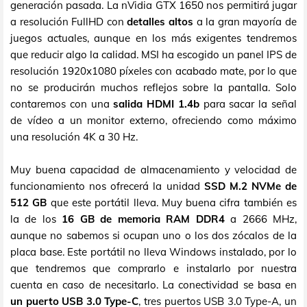
generación pasada. La nVidia GTX 1650 nos permitirá jugar
a resolución FullHD con
detalles altos
a la gran mayoría de
juegos actuales, aunque en los más exigentes tendremos
que reducir algo la calidad. MSI ha escogido un panel IPS de
resolución 1920x1080 píxeles con acabado mate, por lo que
no se producirán muchos reflejos sobre la pantalla. Solo
contaremos con una
salida HDMI 1.4b
para sacar la señal
de vídeo a un monitor externo, ofreciendo como máximo
una resolución 4K a 30 Hz.
Muy buena capacidad de almacenamiento y velocidad de
funcionamiento nos ofrecerá la unidad
SSD M.2 NVMe de
512 GB
que este portátil lleva. Muy buena cifra también es
la de los
16 GB de memoria RAM DDR4
a 2666 MHz,
aunque no sabemos si ocupan uno o los dos zócalos de la
placa base. Este portátil no lleva Windows instalado, por lo
que tendremos que comprarlo e instalarlo por nuestra
cuenta en caso de necesitarlo. La conectividad se basa en
un puerto USB 3.0 Type-C
, tres puertos USB 3.0 Type-A, un