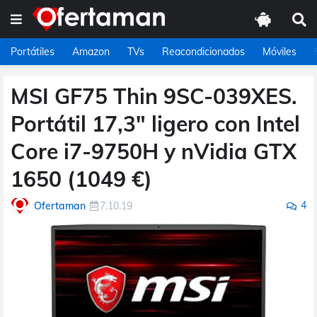
Portátiles
Amazon
TVs
Reacondicionados
Móviles
MSI GF75 Thin 9SC-039XES.
Portátil 17,3" ligero con Intel
Core i7-9750H y nVidia GTX
1650 (1049 €)
4
Ofertaman
7.10.19