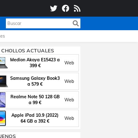
es
 CHOLLOS ACTUALES
Medion Akoya E15423 a
Web
399 €
Samsung Galaxy Book3
Web
a 579 €
Realme Note 50 128 GB
Web
a 99 €
Apple iPad 10.9 (2022)
Web
64 GB a 392 €
UENOS