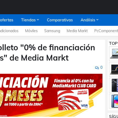
 ofertas
Tiendas
Comparativas
Análisis
dicionados
Móviles
Samsung
Media Markt
PcComponent
TOP
olleto "0% de financiación
s" de Media Markt
0
SÍG