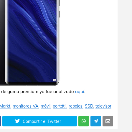
 de gama premium ya fue analizado
aquí
.
Markt
monitores VA
móvil
portátil
rebajas
SSD
televisor
Compartir el Twitter