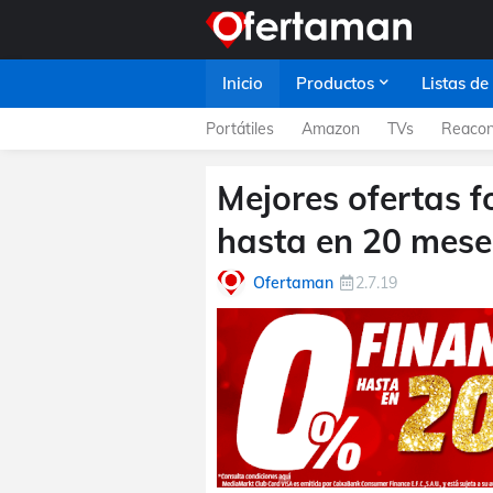
Inicio
Productos
Listas de
Portátiles
Amazon
TVs
Reacon
Mejores ofertas f
hasta en 20 mese
Ofertaman
2.7.19