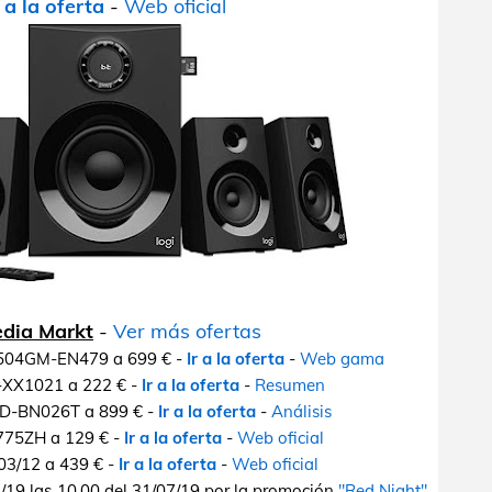
r a la oferta
-
Web oficial
edia Markt
-
Ver más ofertas
FX504GM-EN479 a 699 € -
Ir a la oferta
-
Web gama
-XX1021 a 222 € -
Ir a la oferta
-
Resumen
GD-BN026T a 899 € -
Ir a la oferta
-
Análisis
775ZH a 129 € -
Ir a la oferta
-
Web oficial
03/12 a 439 € -
Ir a la oferta
-
Web oficial
7/19 las 10.00 del 31/07/19 por la promoción
"Red Night"