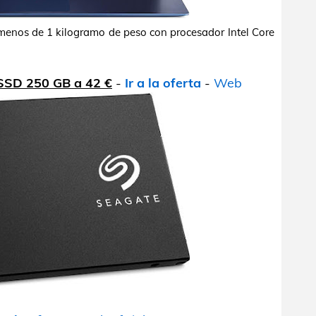
 menos de 1 kilogramo de peso con procesador Intel Core
 SSD 250 GB a 42 €
-
Ir a la oferta
-
Web