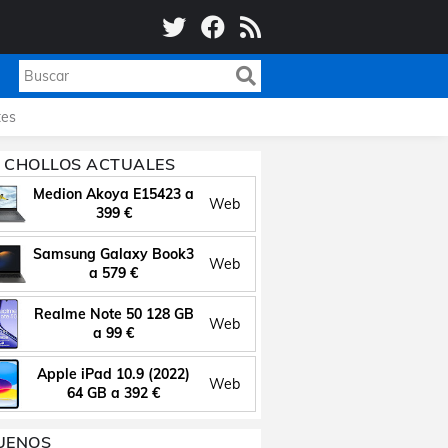
es
 CHOLLOS ACTUALES
Medion Akoya E15423 a
Web
399 €
Samsung Galaxy Book3
Web
a 579 €
Realme Note 50 128 GB
Web
a 99 €
Apple iPad 10.9 (2022)
Web
64 GB a 392 €
UENOS