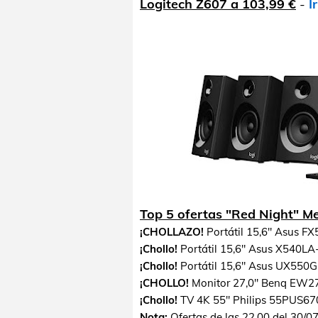
Logitech Z607 a 103,99 €
-
I
Top 5 ofertas "Red Night" M
¡CHOLLAZO!
Portátil 15,6" Asus 
¡Chollo!
Portátil 15,6" Asus X540LA
¡Chollo!
Portátil 15,6" Asus UX550
¡CHOLLO!
Monitor 27,0" Benq EW2
¡Chollo!
TV 4K 55" Philips 55PUS67
Nota:
Ofertas de las 22.00 del 30/0