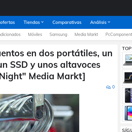
 ofertas
Tiendas
Comparativas
Análisis
dicionados
Móviles
Samsung
Media Markt
PcComponent
TOP
ntos en dos portátiles, un
un SSD y unos altavoces
 Night" Media Markt]
0
SÍG