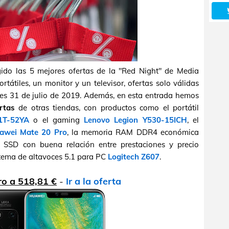
gido las 5 mejores ofertas de la "Red Night" de Media
tátiles, un monitor y un televisor, ofertas solo válidas
es 31 de julio de 2019. Además, en esta entrada hemos
rtas
de otras tiendas, con productos como el portátil
1T-52YA
o el gaming
Lenovo Legion Y530-15ICH
, el
awei Mate 20 Pro
, la memoria RAM DDR4 económica
l SSD con buena relación entre prestaciones y precio
stema de altavoces 5.1 para PC
Logitech Z607
.
o a 518,81 €
-
Ir a la oferta