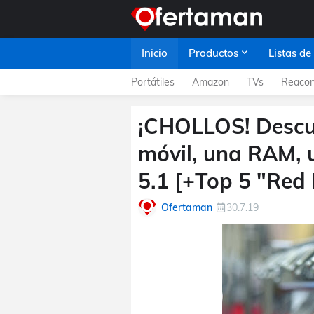
Inicio
Productos
Listas de
Portátiles
Amazon
TVs
Reacon
¡CHOLLOS! Descue
móvil, una RAM, 
5.1 [+Top 5 "Red
Ofertaman
30.7.19