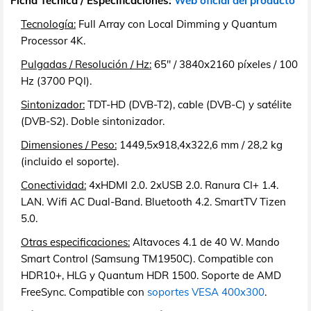
Ficha Técnica / Especificaciones:
Web oficial del producto
Tecnología:
Full Array con Local Dimming y Quantum
Processor 4K.
Pulgadas / Resolución / Hz:
65" / 3840x2160 píxeles / 100
Hz (3700 PQI).
Sintonizador:
TDT-HD (DVB-T2), cable (DVB-C) y satélite
(DVB-S2). Doble sintonizador.
Dimensiones / Peso:
1449,5x918,4x322,6 mm / 28,2 kg
(incluido el soporte).
Conectividad:
4xHDMI 2.0. 2xUSB 2.0. Ranura CI+ 1.4.
LAN. Wifi AC Dual-Band. Bluetooth 4.2. SmartTV Tizen
5.0.
Otras especificaciones:
Altavoces 4.1 de 40 W. Mando
Smart Control (Samsung TM1950C). Compatible con
HDR10+, HLG y Quantum HDR 1500. Soporte de AMD
FreeSync. Compatible con
soportes VESA 400x300
.