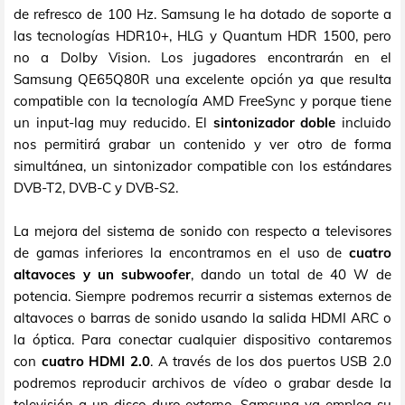
de refresco de 100 Hz. Samsung le ha dotado de soporte a
las tecnologías HDR10+, HLG y Quantum HDR 1500, pero
no a Dolby Vision. Los jugadores encontrarán en el
Samsung QE65Q80R una excelente opción ya que resulta
compatible con la tecnología AMD FreeSync y porque tiene
un input-lag muy reducido. El
sintonizador doble
incluido
nos permitirá grabar un contenido y ver otro de forma
simultánea, un sintonizador compatible con los estándares
DVB-T2, DVB-C y DVB-S2.
La mejora del sistema de sonido con respecto a televisores
de gamas inferiores la encontramos en el uso de
cuatro
altavoces y un subwoofer
, dando un total de 40 W de
potencia. Siempre podremos recurrir a sistemas externos de
altavoces o barras de sonido usando la salida HDMI ARC o
la óptica. Para conectar cualquier dispositivo contaremos
con
cuatro HDMI 2.0
. A través de los dos puertos USB 2.0
podremos reproducir archivos de vídeo o grabar desde la
televisión a un disco duro externo. Samsung ya emplea su