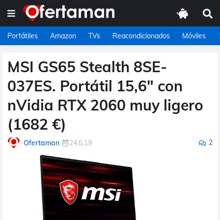
Portátiles
Amazon
TVs
Reacondicionados
Móviles
MSI GS65 Stealth 8SE-
037ES. Portátil 15,6" con
nVidia RTX 2060 muy ligero
(1682 €)
2
Ofertaman
24.6.19