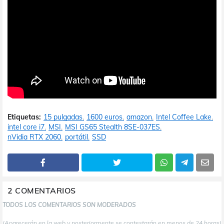
Etiquetas:
15 pulgadas
1600 euros
amazon
Intel Coffee Lake
intel core i7
MSI
MSI GS65 Stealth 8SE-037ES
nVidia RTX 2060
portátil
SSD
2 COMENTARIOS
TODOS LOS COMENTARIOS SON MODERADOS
(Aparecerán en la web y posteriormente se contestarán en menos de 24 horas)