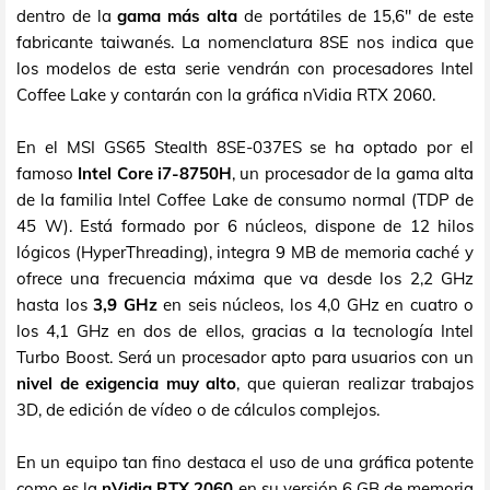
dentro de la
gama más alta
de portátiles de 15,6" de este
fabricante taiwanés. La nomenclatura 8SE nos indica que
los modelos de esta serie vendrán con procesadores Intel
Coffee Lake y contarán con la gráfica nVidia RTX 2060.
En el MSI GS65 Stealth 8SE-037ES se ha optado por el
famoso
Intel Core i7-8750H
, un procesador de la gama alta
de la familia Intel Coffee Lake de consumo normal (TDP de
45 W). Está formado por 6 núcleos, dispone de 12 hilos
lógicos (HyperThreading), integra 9 MB de memoria caché y
ofrece una frecuencia máxima que va desde los 2,2 GHz
hasta los
3,9 GHz
en seis núcleos, los 4,0 GHz en cuatro o
los 4,1 GHz en dos de ellos, gracias a la tecnología Intel
Turbo Boost. Será un procesador apto para usuarios con un
nivel de exigencia muy alto
, que quieran realizar trabajos
3D, de edición de vídeo o de cálculos complejos.
En un equipo tan fino destaca el uso de una gráfica potente
como es la
nVidia RTX 2060
en su versión 6 GB de memoria