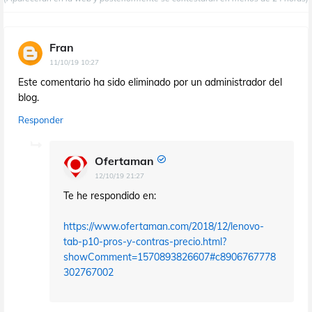
Fran
11/10/19 10:27
Este comentario ha sido eliminado por un administrador del
blog.
Responder
Ofertaman
12/10/19 21:27
Te he respondido en:
https://www.ofertaman.com/2018/12/lenovo-
tab-p10-pros-y-contras-precio.html?
showComment=1570893826607#c8906767778
302767002