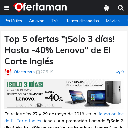
Portátiles
Amazon
TVs
Reacondicionados
Móviles
Top 5 ofertas "¡Solo 3 días!
Hasta -40% Lenovo" de El
Corte Inglés
0
Ofertaman
27.5.19
Entre los días 27 y 29 de mayo de 2019, en la
tienda online
de El Corte Inglés
tienen una promoción llamada
"¡Solo 3
días! Hasta -40% en selección ordenadores Lenovo"
, en la