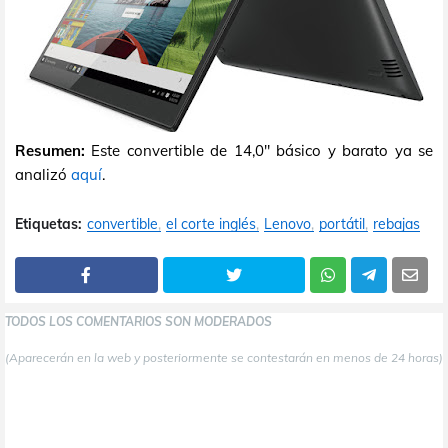
Resumen:
Este convertible de 14,0" básico y barato ya se
analizó
aquí
.
Etiquetas:
convertible
el corte inglés
Lenovo
portátil
rebajas
TODOS LOS COMENTARIOS SON MODERADOS
(Aparecerán en la web y posteriormente se contestarán en menos de 24 horas)