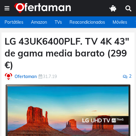
Portátiles
Amazon
TVs
Reacondicionados
Móviles
LG 43UK6400PLF. TV 4K 43"
de gama media barato (299
€)
2
Ofertaman
31.7.19