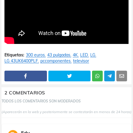
Etiquetas:
300 euros
43 pulgadas
4K
LED
LG
LG 43UK6400PLF
pccomponentes
televisor
2 COMENTARIOS
TODOS LOS COMENTARIOS SON MODERADOS
(Aparecerán en la web y posteriormente se contestarán en menos de 24 horas)
Edu