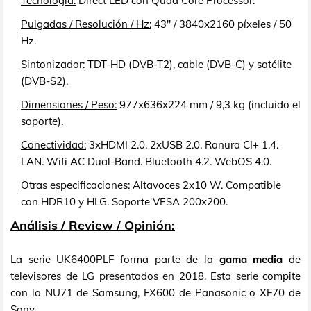
Tecnología:
Direct LED con Quad Core Processor.
Pulgadas / Resolución / Hz:
43" / 3840x2160 píxeles / 50
Hz.
Sintonizador:
TDT-HD (DVB-T2), cable (DVB-C) y satélite
(DVB-S2).
Dimensiones / Peso:
977x636x224 mm / 9,3 kg (incluido el
soporte).
Conectividad:
3xHDMI 2.0. 2xUSB 2.0. Ranura CI+ 1.4.
LAN. Wifi AC Dual-Band. Bluetooth 4.2. WebOS 4.0.
Otras especificaciones:
Altavoces 2x10 W. Compatible
con HDR10 y HLG. Soporte VESA 200x200.
Análisis / Review / Opinión:
La serie UK6400PLF forma parte de la
gama media
de
televisores de LG presentados en 2018. Esta serie compite
con la NU71 de Samsung, FX600 de Panasonic o XF70 de
Sony.