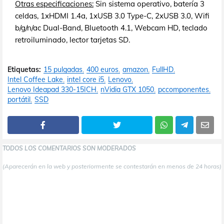
Otras especificaciones:
Sin sistema operativo, batería 3
celdas, 1xHDMI 1.4a, 1xUSB 3.0 Type-C, 2xUSB 3.0, Wifi
b/g/n/ac Dual-Band, Bluetooth 4.1, Webcam HD, teclado
retroiluminado, lector tarjetas SD.
Etiquetas:
15 pulgadas
400 euros
amazon
FullHD
Intel Coffee Lake
intel core i5
Lenovo
Lenovo Ideapad 330-15ICH
nVidia GTX 1050
pccomponentes
portátil
SSD
TODOS LOS COMENTARIOS SON MODERADOS
(Aparecerán en la web y posteriormente se contestarán en menos de 24 horas)