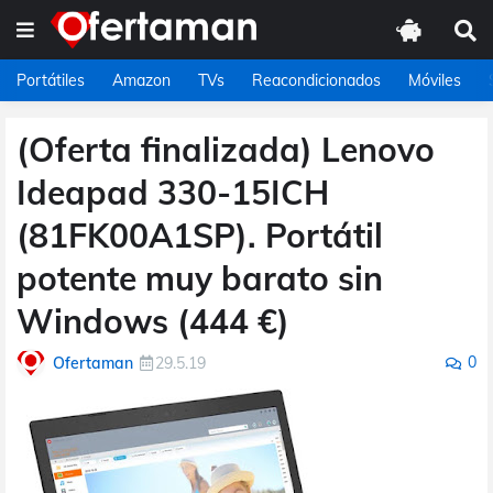
Portátiles
Amazon
TVs
Reacondicionados
Móviles
(Oferta finalizada) Lenovo
Ideapad 330-15ICH
(81FK00A1SP). Portátil
potente muy barato sin
Windows (444 €)
0
Ofertaman
29.5.19