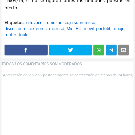
15/04/19, si no se agotan antes las unidades puestas en
oferta.
Etiquetas:
altavoces
amazon
caja sobremesa
discos duros externos
microsd
Mini PC
móvil
portátil
rebajas
router
tablet
TODOS LOS COMENTARIOS SON MODERADOS
(Aparecerán en la web y posteriormente se contestarán en menos de 24 horas)