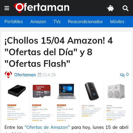
Portátiles
Amazon
TVs
Reacondicionados
Móviles
¡Chollos 15/04 Amazon! 4
"Ofertas del Día" y 8
"Ofertas Flash"
0
Ofertaman
15.4.19
Entre las
"Ofertas de Amazon"
para hoy, lunes 15 de abril