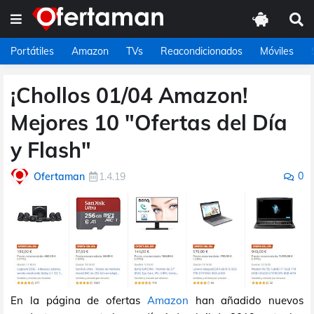
Portátiles
Amazon
TVs
Reacondicionados
Móviles
¡Chollos 01/04 Amazon!
Mejores 10 "Ofertas del Día
y Flash"
0
Ofertaman
1.4.19
En la página de ofertas
Amazon
han añadido nuevos