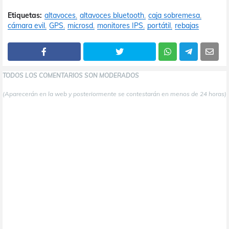
Etiquetas:
altavoces
altavoces bluetooth
caja sobremesa
cámara evil
GPS
microsd
monitores IPS
portátil
rebajas
TODOS LOS COMENTARIOS SON MODERADOS
(Aparecerán en la web y posteriormente se contestarán en menos de 24 horas)