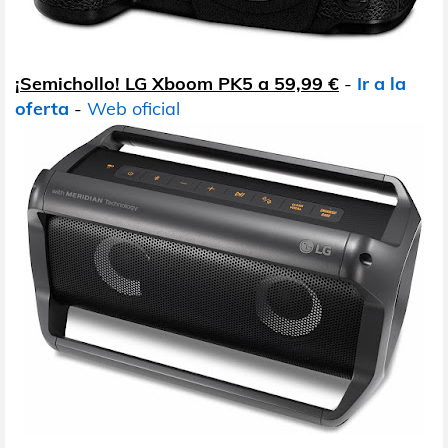
¡Semichollo! LG Xboom PK5 a 59,99 €
-
Ir a la
oferta
-
Web oficial