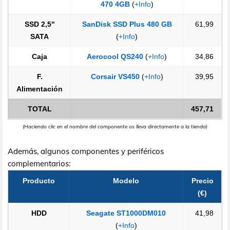
470 4GB
(
+Info
)
SSD 2,5"
SanDisk SSD Plus 480 GB
61,99
SATA
(
+Info
)
Caja
Aerocool QS240
(
+Info
)
34,86
F.
Corsair VS450
(
+Info
)
39,95
Alimentación
TOTAL
457,71
(Haciendo clic en el nombre del componente os lleva directamente a la tienda)
Además, algunos componentes y periféricos
complementarios:
Producto
Modelo
Precio
(€)
HDD
Seagate ST1000DM010
41,98
(
+Info
)