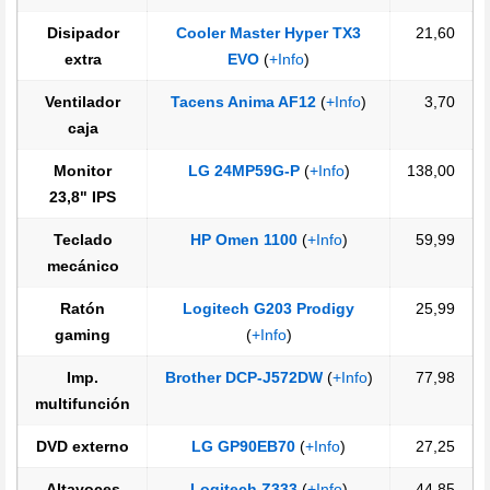
Disipador
Cooler Master Hyper TX3
21,60
extra
EVO
(
+Info
)
Ventilador
Tacens Anima AF12
(
+Info
)
3,70
caja
Monitor
LG 24MP59G-P
(
+Info
)
138,00
23,8" IPS
Teclado
HP Omen 1100
(
+Info
)
59,99
mecánico
Ratón
Logitech G203 Prodigy
25,99
gaming
(
+Info
)
Imp.
Brother DCP-J572DW
(
+Info
)
77,98
multifunción
DVD externo
LG GP90EB70
(
+Info
)
27,25
Altavoces
Logitech Z333
(
+Info
)
44,85