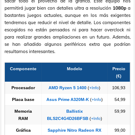
sacar todo el provecho de la gráfica. Este equipo nos
permitirá jugar bien con detalles ultra a resolución
1080p
a
bastantes juegos actuales, aunque en los más exigentes
tendremos que reducir el nivel de detalle. Los componentes
escogidos no están pensados ni para hacer
overclock
ni
para realizar grandes ampliaciones en un futuro. Además,
se han añadido algunos periféricos extra que podrían
resultarnos interesantes.
Componente
Modelo
Precio
(€)
Procesador
AMD Ryzen 5 1400
(
+Info
)
106,93
Placa base
Asus Prime A320M-K
(
+Info
)
54,99
Memoria
Ballistix
59,99
RAM
BLS2C4G4D26BFSB
(
+Info
)
Gráfica
Sapphire Nitro Radeon RX
99,00