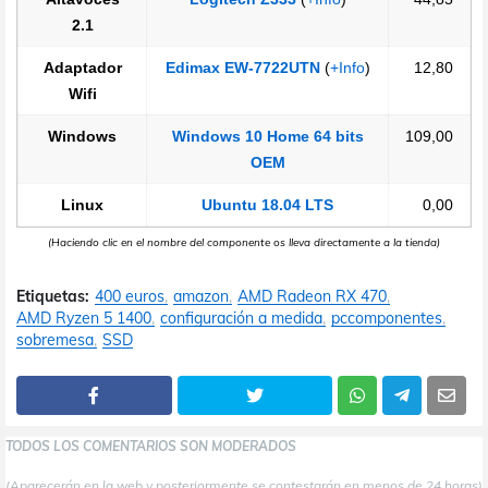
2.1
Adaptador
Edimax EW-7722UTN
(
+Info
)
12,80
Wifi
Windows
Windows 10 Home 64 bits
109,00
OEM
Linux
Ubuntu 18.04 LTS
0,00
(Haciendo clic en el nombre del componente os lleva directamente a la tienda)
Etiquetas:
400 euros
amazon
AMD Radeon RX 470
AMD Ryzen 5 1400
configuración a medida
pccomponentes
sobremesa
SSD
TODOS LOS COMENTARIOS SON MODERADOS
(Aparecerán en la web y posteriormente se contestarán en menos de 24 horas)