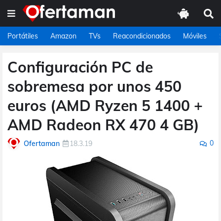
Portátiles
Amazon
TVs
Reacondicionados
Móviles
Configuración PC de
sobremesa por unos 450
euros (AMD Ryzen 5 1400 +
AMD Radeon RX 470 4 GB)
0
Ofertaman
18.3.19