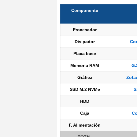
Componente
Procesador
Disipador
Coo
Placa base
Memoria RAM
G.
Gráfica
Zota
SSD M.2 NVMe
S
HDD
Caja
Co
F. Alimentación