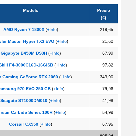
Modelo
Precio
(€)
AMD Ryzen 7 1800X
(
+Info
)
219,65
ler Master Hyper TX3 EVO
(
+Info
)
21,60
Gigabyte B450M DS3H
(
+Info
)
67,99
Skill F4-3000C16D-16GISB
(
+Info
)
97,82
c Gaming GeForce RTX 2060
(
+Info
)
343,90
amsung 970 EVO 250 GB
(
+Info
)
79,96
Seagate ST1000DM010
(
+Info
)
41,98
rsair Carbide Series 100R
(
+Info
)
54,99
Corsair CX550
(
+Info
)
67,95