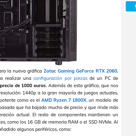
ra la nueva gráfica
Zotac Gaming GeForce RTX 2060
,
ra realizar una
configuración por piezas
de un PC de
precio de 1000 euros
. Además de esta gráfica, que nos
a resolución 1440p a la gran mayoría de juegos actuales,
potente como es el
AMD Ryzen 7 1800X
, un modelo de
 pasada que ha bajado mucho de precio y que rinde más
ración actual. El resto de componentes mantienen un
ntes, como los 16 GB de memoria RAM o el SSD NVMe. Al
añadido algunos periféricos, como: