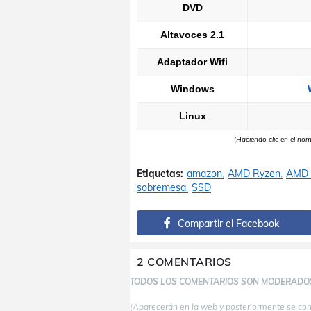
DVD
Altavoces 2.1
Adaptador Wifi
Windows
Linux
(Haciendo clic en el no
Etiquetas:
amazon
AMD Ryzen
AMD 
sobremesa
SSD
Compartir el Facebook
2 COMENTARIOS
TODOS LOS COMENTARIOS SON MODERADO
(Aparecerán en la web y posteriormente se co