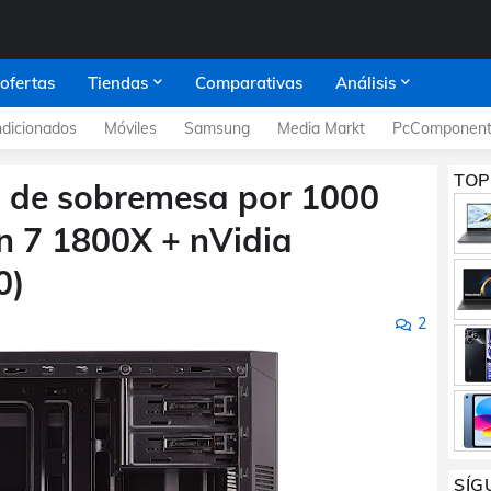
 ofertas
Tiendas
Comparativas
Análisis
dicionados
Móviles
Samsung
Media Markt
PcComponent
TOP
C de sobremesa por 1000
n 7 1800X + nVidia
0)
2
SÍG