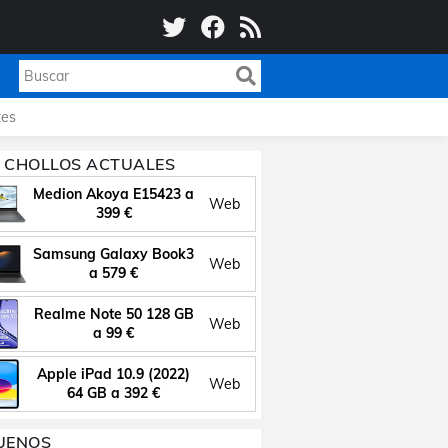
es
 CHOLLOS ACTUALES
Medion Akoya E15423 a
Web
399 €
Samsung Galaxy Book3
Web
a 579 €
Realme Note 50 128 GB
Web
a 99 €
Apple iPad 10.9 (2022)
Web
64 GB a 392 €
UENOS