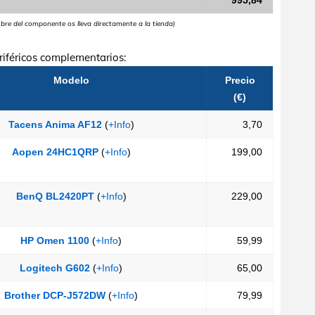
995,84
mbre del componente os lleva directamente a la tienda)
iféricos complementarios:
Modelo
Precio
(€)
Tacens Anima AF12
(
+Info
)
3,70
Aopen 24HC1QRP
(
+Info
)
199,00
BenQ BL2420PT
(
+Info
)
229,00
HP Omen 1100
(
+Info
)
59,99
Logitech G602
(
+Info
)
65,00
Brother DCP-J572DW
(
+Info
)
79,99