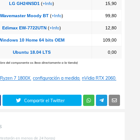
LG GH24NSD1
(
+Info
)
15,90
Wavemaster Moody BT
(
+Info
)
99,80
Edimax EW-7722UTN
(
+Info
)
12,80
Windows 10 Home 64 bits OEM
109,00
Ubuntu 18.04 LTS
0,00
mbre del componente os lleva directamente a la tienda)
Ryzen 7 1800X
configuración a medida
nVidia RTX 2060
Compartir el Twitter
S
ntestarán en menos de 24 horas)