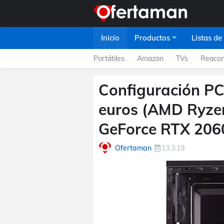
Inicio
Productos
Listas de
Portátiles
Amazon
TVs
Reacon
Configuración P
euros (AMD Ryze
GeForce RTX 206
Ofertaman
13.3.19