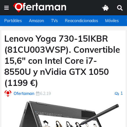
Portátiles
Amazon
TVs
Reacondicionados
Móviles
Lenovo Yoga 730-15IKBR
(81CU003WSP). Convertible
15,6" con Intel Core i7-
8550U y nVidia GTX 1050
(1199 €)
1
Ofertaman
6.2.19