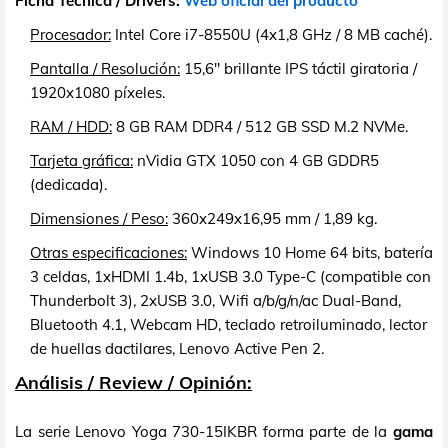
Ficha Técnica / Drivers:
Web oficial del producto
Procesador:
Intel Core i7-8550U (4x1,8 GHz / 8 MB caché).
Pantalla / Resolución:
15,6" brillante IPS táctil giratoria /
1920x1080 píxeles.
RAM / HDD:
8 GB RAM DDR4 / 512 GB SSD M.2 NVMe.
Tarjeta gráfica:
nVidia GTX 1050 con 4 GB GDDR5
(dedicada).
Dimensiones / Peso:
360x249x16,95 mm / 1,89 kg.
Otras especificaciones:
Windows 10 Home 64 bits, batería
3 celdas, 1xHDMI 1.4b, 1xUSB 3.0 Type-C (compatible con
Thunderbolt 3), 2xUSB 3.0, Wifi a/b/g/n/ac Dual-Band,
Bluetooth 4.1, Webcam HD, teclado retroiluminado, lector
de huellas dactilares, Lenovo Active Pen 2.
Análisis / Review / Opinión:
La serie Lenovo Yoga 730-15IKBR forma parte de la
gama