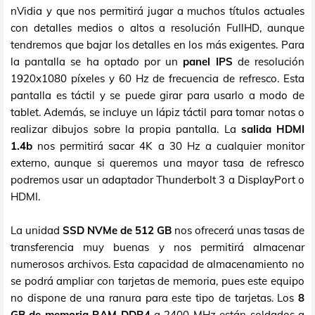
nVidia y que nos permitirá jugar a muchos títulos actuales
con detalles medios o altos a resolución FullHD, aunque
tendremos que bajar los detalles en los más exigentes. Para
la pantalla se ha optado por un
panel IPS
de resolución
1920x1080 píxeles y 60 Hz de frecuencia de refresco. Esta
pantalla es táctil y se puede girar para usarlo a modo de
tablet. Además, se incluye un lápiz táctil para tomar notas o
realizar dibujos sobre la propia pantalla. La
salida HDMI
1.4b
nos permitirá sacar 4K a 30 Hz a cualquier monitor
externo, aunque si queremos una mayor tasa de refresco
podremos usar un adaptador Thunderbolt 3 a DisplayPort o
HDMI.
La unidad
SSD NVMe de 512 GB
nos ofrecerá unas tasas de
transferencia muy buenas y nos permitirá almacenar
numerosos archivos. Esta capacidad de almacenamiento no
se podrá ampliar con tarjetas de memoria, pues este equipo
no dispone de una ranura para este tipo de tarjetas. Los
8
GB de memoria RAM DDR4
a 2400 MHz están soldados a