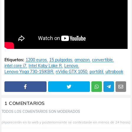
Etiquetas:
1200 euros
15 pulgadas
amazon
convertible
intel core i7
Intel Kaby Lake R
Lenovo
Lenovo Yoga 730-15IKBR
nVidia GTX 1050
portátil
ultrabook
1 COMENTARIOS
TODOS LOS COMENTARIOS SON MODERADOS
(Aparecerán en la web y posteriormente se contestarán en menos de 24 horas)