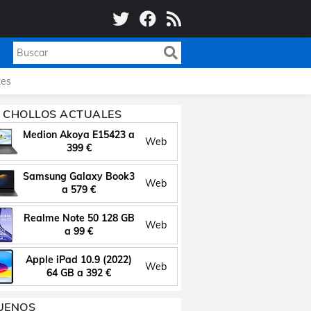
es
 CHOLLOS ACTUALES
Medion Akoya E15423 a
Web
399 €
Samsung Galaxy Book3
Web
a 579 €
Realme Note 50 128 GB
Web
a 99 €
Apple iPad 10.9 (2022)
Web
64 GB a 392 €
UENOS