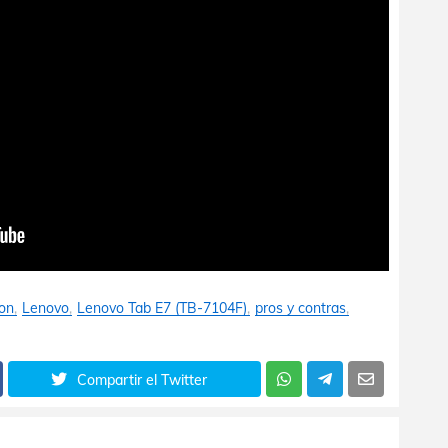
on
Lenovo
Lenovo Tab E7 (TB-7104F)
pros y contras
Compartir el Twitter