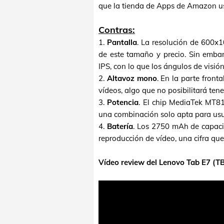
que la tienda de Apps de Amazon us
Contras:
1.
Pantalla
. La resolución de 600x10
de este tamaño y precio. Sin emb
IPS, con lo que los ángulos de visió
2.
Altavoz mono
. En la parte front
vídeos, algo que no posibilitará ten
3.
Potencia
. El chip MediaTek MT
una combinación solo apta para usu
4.
Batería
. Los 2750 mAh de capacid
reproducción de vídeo, una cifra que
Vídeo review del Lenovo Tab E7 (T