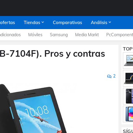
 ofertas
Tiendas
Comparativas
Análisis
dicionados
Móviles
Samsung
Media Markt
PcComponent
TOP
B-7104F). Pros y contras
2
SÍG