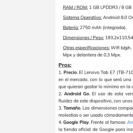
RAM / ROM:
1 GB LPDDR3 / 8 GB i
Sistema Operativo:
Android 8.0 Or
Batería:
2750 mAh (integrada).
Dimensiones / Peso:
193,2x110,54
Otras especificaciones:
Wifi b/g/n,
Mpx y delantera de 0,3 Mpx.
Pros:
1.
Precio
. El Lenovo Tab E7 (TB-71
en el mercado, con lo que será una
que quieran gastar lo mínimo en la a
2.
Android Go
. El uso de esta ver
fluidez de este dispositivo, con un
3.
Tamaño
. Las dimensiones compact
molestias o ser usado cómodamente
4.
Google Play
. Frente al famoso
Am
la tienda oficial de Google para i