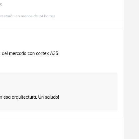
S
ntestarán en menos de 24 horas)
os del mercado con cortex A35
on esa arquitectura. Un saludo!