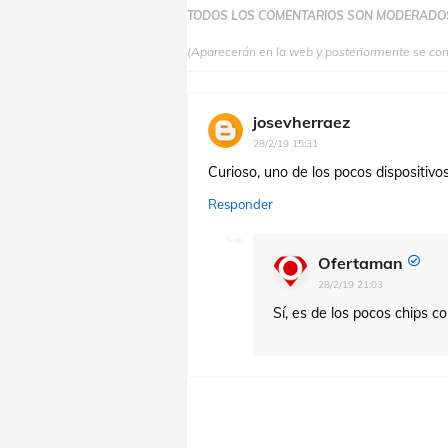
TODOS LOS COMENTARIOS SON MODERADO
(Aparecerán en la web y posteriormente se co
josevherraez
28/2/19 15:31
Curioso, uno de los pocos dispositiv
Responder
Ofertaman
28/2/19 21:03
Sí, es de los pocos chips c