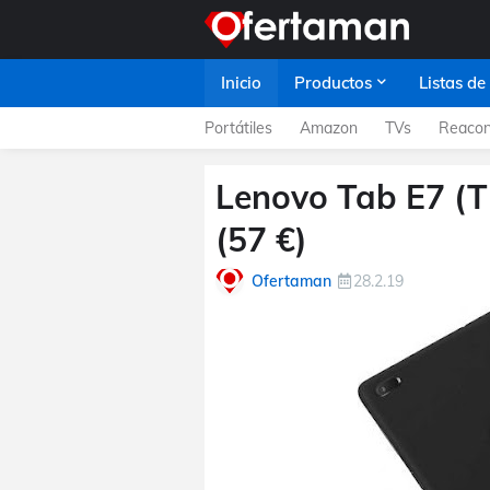
Inicio
Productos
Listas de
Portátiles
Amazon
TVs
Reacon
Lenovo Tab E7 (T
(57 €)
Ofertaman
28.2.19