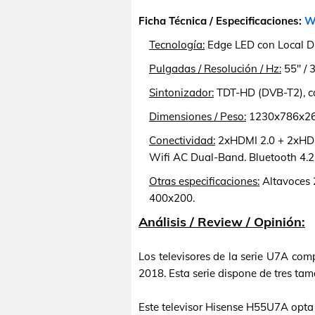
Ficha Técnica / Especificaciones:
We
Tecnología:
Edge LED con Local D
Pulgadas / Resolución / Hz:
55" / 
Sintonizador:
TDT-HD (DVB-T2), ca
Dimensiones / Peso:
1230x786x262 
Conectividad:
2xHDMI 2.0 + 2xHDMI
Wifi AC Dual-Band. Bluetooth 4.2
Otras especificaciones:
Altavoces 
400x200.
Análisis / Review / Opinión:
Los televisores de la serie U7A com
2018. Esta serie dispone de tres tam
Este televisor Hisense H55U7A opta