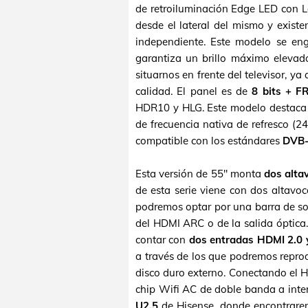
de retroiluminación Edge LED con L
desde el lateral del mismo y exis
independiente. Este modelo se en
garantiza un brillo máximo elevado
situarnos en frente del televisor, 
calidad. El panel es de
8 bits + F
HDR10 y HLG. Este modelo destaca 
de frecuencia nativa de refresco (24
compatible con los estándares
DVB
Esta versión de 55" monta
dos alta
de esta serie viene con dos altavo
podremos optar por una barra de son
del HDMI ARC o de la salida óptica
contar con
dos entradas HDMI 2.0 
a través de los que podremos reprod
disco duro externo. Conectando el H
chip Wifi AC de doble banda a inter
U2.5
de Hisense, donde encontrarem