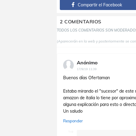
Compartir el Facebook
2 COMENTARIOS
TODOS LOS COMENTARIOS SON MODERADO
(Aparecerán en la web y posteriormente se co
Anónimo
17/9/19 11:39
Buenos días Ofertaman
Estaba mirando el "sucesor" de este
amazon de italia lo tiene por aproxi
alguna explicación para esto o direc
Un saludo
Responder