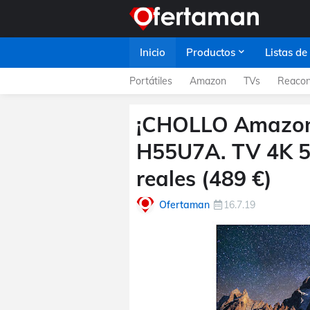
Inicio
Productos
Listas de
Portátiles
Amazon
TVs
Reacon
¡CHOLLO Amazon 
H55U7A. TV 4K 5
reales (489 €)
Ofertaman
16.7.19