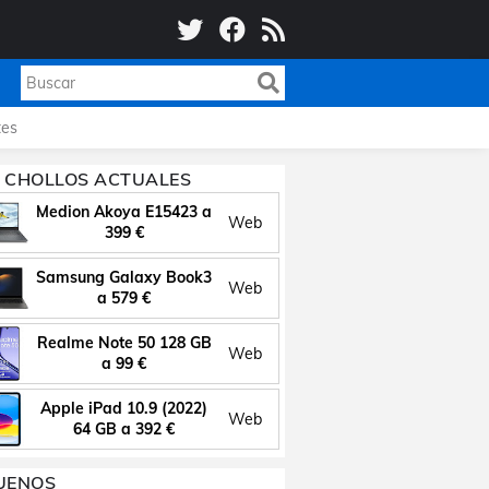
es
 CHOLLOS ACTUALES
Medion Akoya E15423 a
Web
399 €
Samsung Galaxy Book3
Web
a 579 €
Realme Note 50 128 GB
Web
a 99 €
Apple iPad 10.9 (2022)
Web
64 GB a 392 €
UENOS