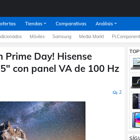
 ofertas
Tiendas
Comparativas
Análisis
dicionados
Móviles
Samsung
Media Markt
PcComponent
TOP
Prime Day! Hisense
5" con panel VA de 100 Hz
2
SÍG