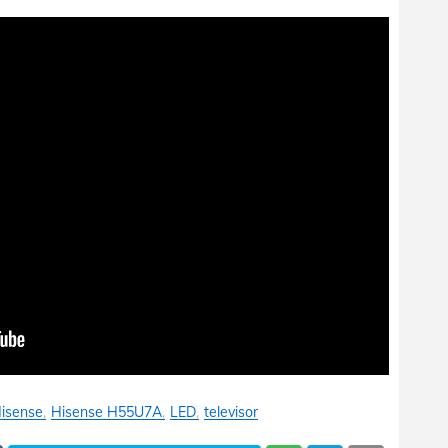
isense
Hisense H55U7A
LED
televisor