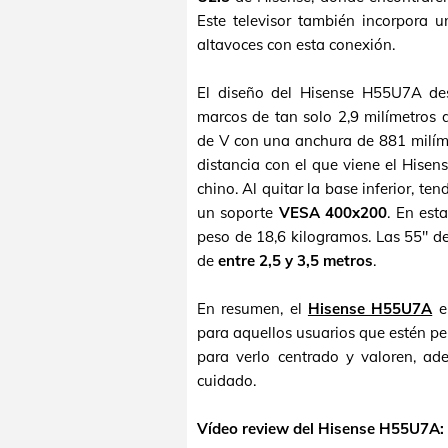
Este televisor también incorpora u
altavoces con esta conexión.
El diseño del Hisense H55U7A de
marcos de tan solo 2,9 milímetros d
de V con una anchura de 881 milím
distancia con el que viene el Hisen
chino. Al quitar la base inferior, te
un soporte
VESA 400x200
. En est
peso de 18,6 kilogramos. Las 55" de
de
entre 2,5 y 3,5 metros
.
En resumen, el
Hisense H55U7A
e
para aquellos usuarios que estén p
para verlo centrado y valoren, a
cuidado.
Vídeo review del Hisense H55U7A: