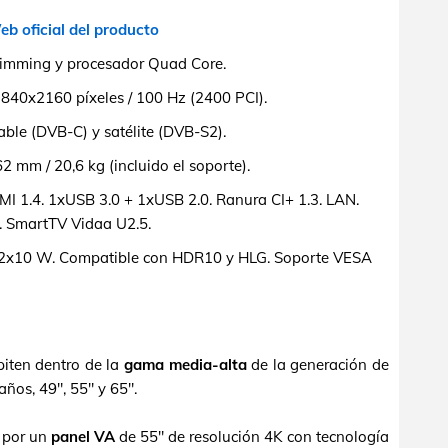
b oficial del producto
imming y procesador Quad Core.
3840x2160 píxeles / 100 Hz (2400 PCI).
ble (DVB-C) y satélite (DVB-S2).
mm / 20,6 kg (incluido el soporte).
 1.4. 1xUSB 3.0 + 1xUSB 2.0. Ranura CI+ 1.3. LAN.
. SmartTV Vidaa U2.5.
2x10 W. Compatible con HDR10 y HLG. Soporte VESA
piten dentro de la
gama media-alta
de la generación de
años, 49", 55" y 65".
 por un
panel VA
de 55" de resolución 4K con tecnología