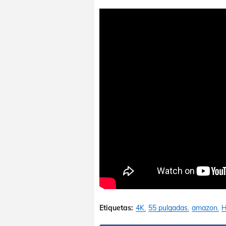
Etiquetas:
4K
55 pulgadas
amazon
H