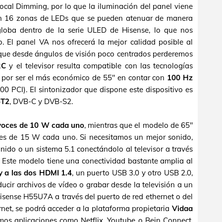
ocal Dimming, por lo que la iluminación del panel viene
ten 16 zonas de LEDs que se pueden atenuar de manera
globa dentro de la serie ULED de Hisense, lo que nos
. El panel VA nos ofrecerá la mejor calidad posible al
ya que desde ángulos de visión poco centrados perderemos
RC
y el televisor resulta compatible con las tecnologías
por ser el más económico de 55" en contar con
100 Hz
00 PCI). El sintonizador que dispone este dispositivo es
-T2
, DVB-C y DVB-S2.
voces de 10 W cada uno
, mientras que el modelo de 65"
ces de 15 W cada uno. Si necesitamos un mejor sonido,
ido o un sistema 5.1 conectándolo al televisor a través
. Este modelo tiene una conectividad bastante amplia al
y a las dos HDMI 1.4
, un puerto USB 3.0 y otro USB 2.0,
ucir archivos de vídeo o grabar desde la televisión a un
isense H55U7A a través del puerto de red ethernet o del
net, se podrá acceder a la plataforma propietaria
Vidaa
os aplicaciones como Netflix, Youtube o Bein Connect.