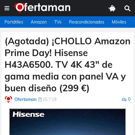
Portátiles
Amazon
TVs
Reacondicionados
Móviles
(Agotada) ¡CHOLLO Amazon
Prime Day! Hisense
H43A6500. TV 4K 43" de
gama media con panel VA y
buen diseño (299 €)
0
Ofertaman
15.7.19