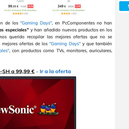
ón de los
"Gaming Days"
, en PcComponentes no han
as especiales"
y han añadido nuevos productos en los
mos querido recopilar las mejores ofertas que no se
5 mejores ofertas de los
"Gaming Days"
y que también
ales"
, con productos como TVs, monitores, auriculares,
-SH a 99,99 €
-
Ir a la oferta