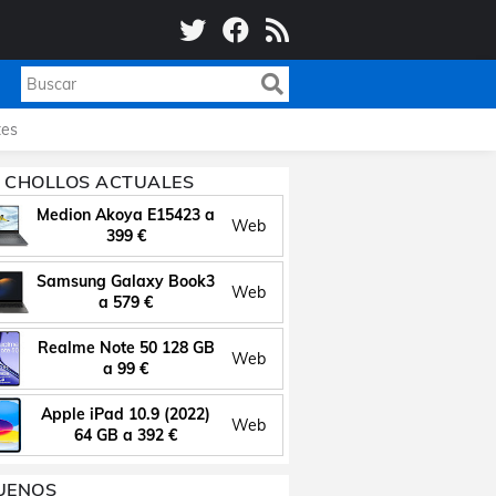
es
 CHOLLOS ACTUALES
Medion Akoya E15423 a
Web
399 €
Samsung Galaxy Book3
Web
a 579 €
Realme Note 50 128 GB
Web
a 99 €
Apple iPad 10.9 (2022)
Web
64 GB a 392 €
UENOS