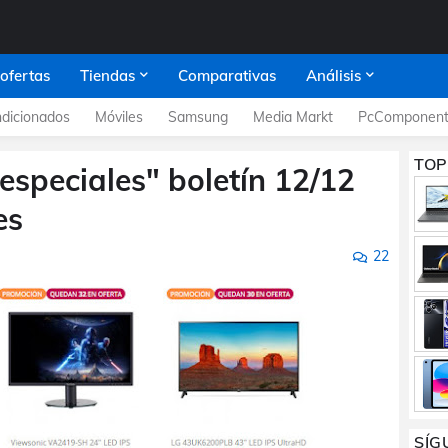
 ofertas
Tiendas
Comparativas
Análisis
dicionados
Móviles
Samsung
Media Markt
PcComponent
TOP
especiales" boletín 12/12
es
22
SÍG