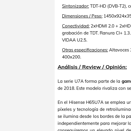
Sintonizador:
TDT-HD (DVB-T2), ca
Dimensiones / Peso:
1450x924x354 
Conectividad:
2xHDMI 2.0 + 2xHDM
grabación de TDT. Ranura CI+ 1.3
VIDAA U2.5.
Otras especificaciones:
Altavoces 
400x200.
Análisis / Review / Opinión:
La serie U7A forma parte de la
gam
de 2018. Este modelo rivaliza con 
En el Hisense H65U7A se emplea u
píxeles y tecnología de retroilumin
se ilumina desde los bordes de la p
independientemente para mejorar la
conseguiremos un elevado nivel de c