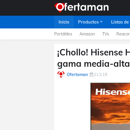
Inicio
Productos
Listas de
Portátiles
Amazon
TVs
Reacon
¡Chollo! Hisense 
gama media-alta
Ofertaman
21.5.19