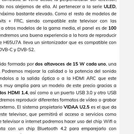
o nos alejemos de ella. Al pertenecer a la serie
ULED
,
 máximo bastante elevado. Como el resto de modelos de
ts + FRC, siendo compatible este televisor con las
 a otros modelos de la gama media, el panel es de
100
endremos una buena experiencia a la hora de reproducir
e H65U7A lleva un sintonizador que es compatible con
 DVB-C y DVB-S2.
nido formado por
dos altavoces de 15 W cada uno
, una
. Podremos mejorar la calidad o la potencia del sonido
ándolos a la salida óptica o a la HDMI ARC que este
 es muy amplia para un modelo de este precio gracias a
 dos HDMI 1.4
, así como a un puerto USB 3.0 y otro USB
odremos reproducir diferentes formatos de vídeo o grabar
externo. El sistema propietario
VIDAA U2.5
es el que da
te televisor, que permitirá el acceso a servicios como
e televisor a internet podremos hacer uso del chip Wifi o
nta con un chip Bluetooth 4.2 para emparejarlo con