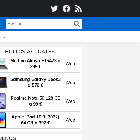
es
 CHOLLOS ACTUALES
Medion Akoya E15423 a
Web
399 €
Samsung Galaxy Book3
Web
a 579 €
Realme Note 50 128 GB
Web
a 99 €
Apple iPad 10.9 (2022)
Web
64 GB a 392 €
UENOS