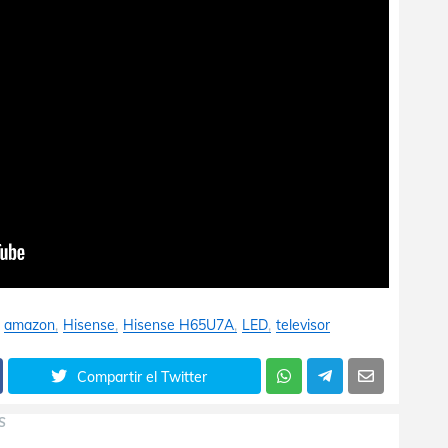
amazon
Hisense
Hisense H65U7A
LED
televisor
Compartir el Twitter
S