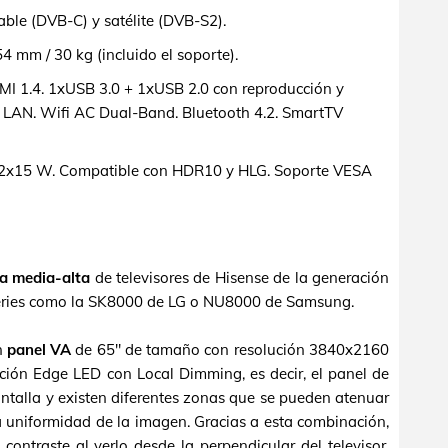
ble (DVB-C) y satélite (DVB-S2).
mm / 30 kg (incluido el soporte).
I 1.4. 1xUSB 3.0 + 1xUSB 2.0 con reproducción y
. LAN. Wifi AC Dual-Band. Bluetooth 4.2. SmartTV
2x15 W. Compatible con HDR10 y HLG. Soporte VESA
a media-alta
de televisores de Hisense de la generación
series como la SK8000 de LG o NU8000 de Samsung.
n
panel VA
de 65" de tamaño con resolución 3840x2160
ación Edge LED con Local Dimming, es decir, el panel de
antalla y existen diferentes zonas que se pueden atenuar
 uniformidad de la imagen. Gracias a esta combinación,
ontraste al verlo desde la perpendicular del televisor,