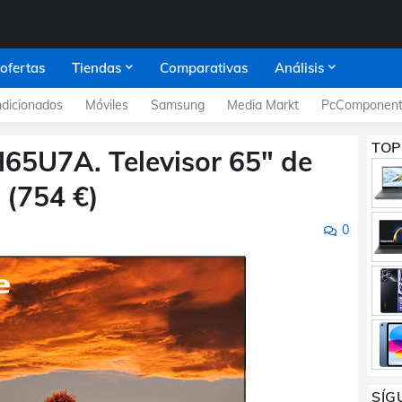
 ofertas
Tiendas
Comparativas
Análisis
dicionados
Móviles
Samsung
Media Markt
PcComponent
TOP
H65U7A. Televisor 65" de
 (754 €)
0
SÍG