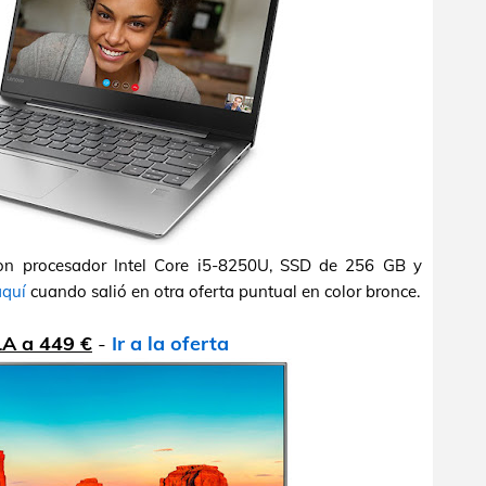
con procesador Intel Core i5-8250U, SSD de 256 GB y
aquí
cuando salió en otra oferta puntual en color bronce.
A a 449 €
-
Ir a la oferta