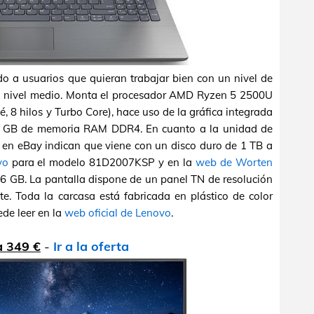
do a usuarios que quieran trabajar bien con un nivel de
un nivel medio. Monta el procesador AMD Ryzen 5 2500U
 8 hilos y Turbo Core), hace uso de la gráfica integrada
 GB de memoria RAM DDR4. En cuanto a la unidad de
en eBay indican que viene con un disco duro de 1 TB a
vo
para el modelo 81D2007KSP y en la
web de Worten
6 GB. La pantalla dispone de un panel TN de resolución
. Toda la carcasa está fabricada en plástico de color
uede leer en la
web oficial de Lenovo
.
 349 €
-
Ir a la oferta