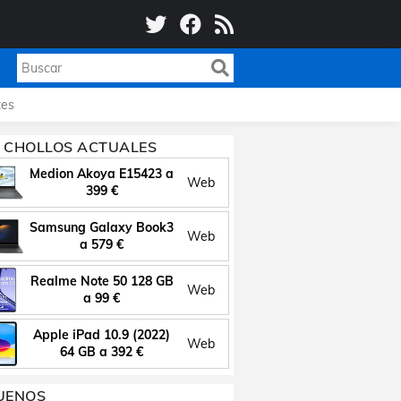
es
 CHOLLOS ACTUALES
Medion Akoya E15423 a
Web
399 €
Samsung Galaxy Book3
Web
a 579 €
Realme Note 50 128 GB
Web
a 99 €
Apple iPad 10.9 (2022)
Web
64 GB a 392 €
UENOS