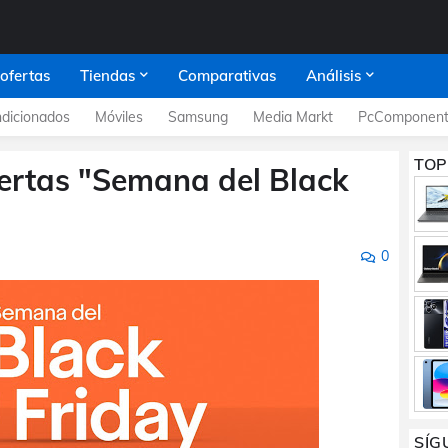
 ofertas
Tiendas
Comparativas
Análisis
dicionados
Móviles
Samsung
Media Markt
PcComponent
TOP
fertas "Semana del Black
0
SÍG