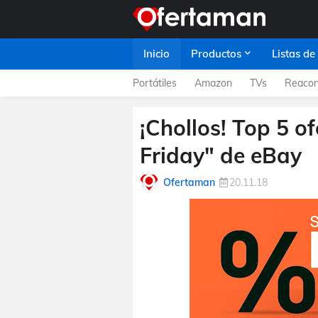
Inicio
Productos
Listas de
Portátiles
Amazon
TVs
Reacon
¡Chollos! Top 5 o
Friday" de eBay
Ofertaman
20.11.18