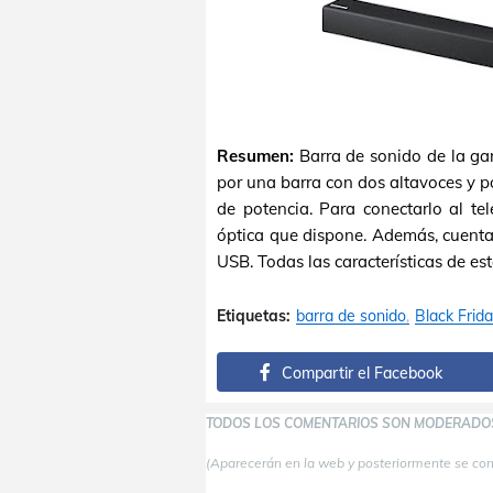
Resumen:
Barra de sonido de la ga
por una barra con dos altavoces y 
de potencia. Para conectarlo al te
óptica que dispone. Además, cuenta
USB. Todas las características de es
Etiquetas:
barra de sonido
Black Frid
Compartir el Facebook
TODOS LOS COMENTARIOS SON MODERADO
(Aparecerán en la web y posteriormente se co