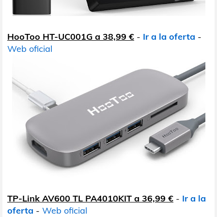
HooToo HT-UC001G a 38,99 €
-
Ir a la oferta
-
Web oficial
TP-Link AV600 TL PA4010KIT a 36,99 €
-
Ir a la
oferta
-
Web oficial