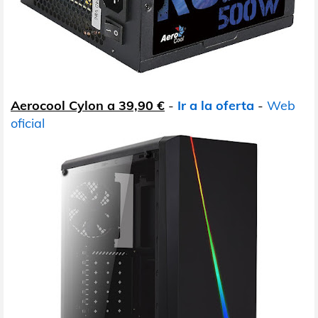
Aerocool Cylon a 39,90 €
-
Ir a la oferta
-
Web
oficial