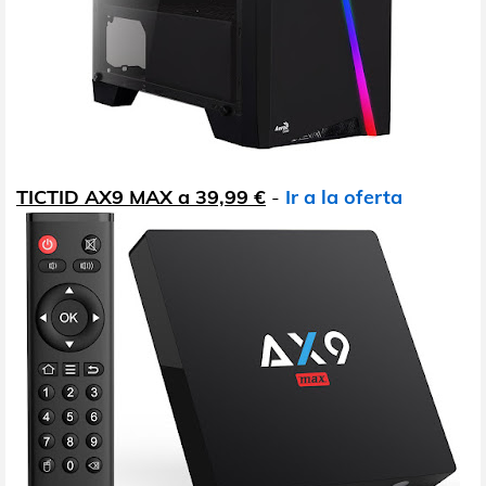
TICTID AX9 MAX a 39,99 €
-
Ir a la oferta