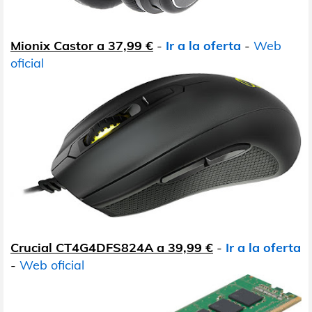
Mionix Castor a 37,99 €
-
Ir a la oferta
-
Web
oficial
Crucial CT4G4DFS824A a 39,99 €
-
Ir a la oferta
-
Web oficial