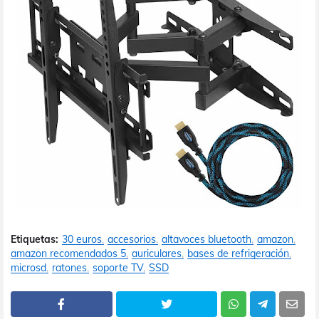
Etiquetas:
30 euros
accesorios
altavoces bluetooth
amazon
amazon recomendados 5
auriculares
bases de refrigeración
microsd
ratones
soporte TV
SSD