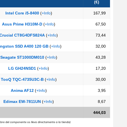
(€)
Intel Core i5-8400
(
+Info
)
167,99
Asus Prime H310M-D
(
+Info
)
67,50
Crucial CT8G4DFS824A
(
+Info
)
73,44
ingston SSD A400 120 GB
(
+Info
)
32,00
Seagate ST1000DM010
(
+Info
)
43,28
LG GH24NSD1
(
+Info
)
17,20
TooQ TQC-4735U3C-B
(
+Info
)
30,00
Anima AF12
(
+Info
)
3,95
Edimax EW-7811UN
(
+Info
)
8,67
444,03
mbre del componente os lleva directamente a la tienda)