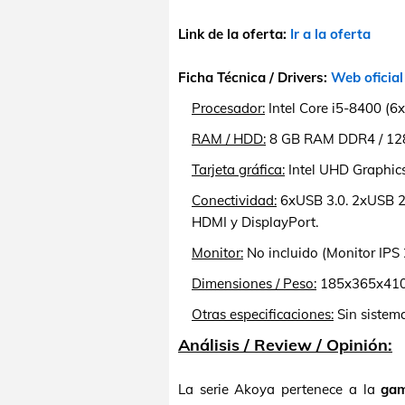
Link de la oferta:
Ir a la oferta
Ficha Técnica / Drivers:
Web oficial
Procesador:
Intel Core i5-8400 (6x
RAM / HDD:
8 GB RAM DDR4 / 128
Tarjeta gráfica:
Intel UHD Graphics
Conectividad:
6xUSB 3.0. 2xUSB 2.0
HDMI y DisplayPort.
Monitor:
No incluido (Monitor IPS
Dimensiones / Peso:
185x365x410 
Otras especificaciones:
Sin sistem
Análisis / Review / Opinión:
La serie Akoya pertenece a la
ga