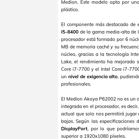
Medion. Este modelo opta por un
plástico.
El componente más destacado de 
i5-8400
de la gama media-alta de l
procesador está formado por 6 núcle
MB de memoria caché y su frecuenci
núcleo, gracias a la tecnología Int
Lake, el rendimiento ha mejorado s
Core i7-7700 y el Intel Core i7-770
un
nivel de exigencia alto
, pudiendo
profesionales.
El Medion Akoya P62002 no es un or
integrada en el procesador, es decir,
actual que solo nos permitirá jugar 
bajas. Según las especificaciones
DisplayPort
, por lo que podríamo
superior a 1920x1080 píxeles.