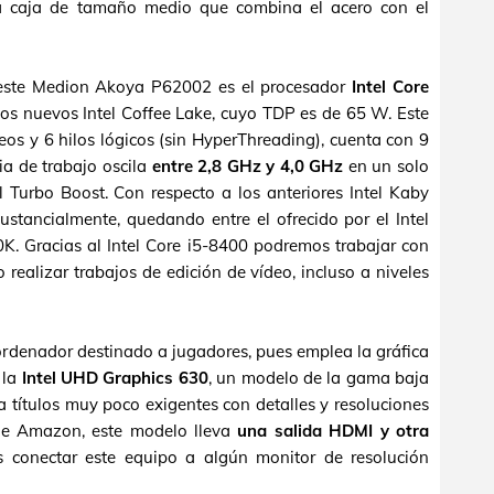
a caja de tamaño medio que combina el acero con el
este Medion Akoya P62002 es el procesador
Intel Core
os nuevos Intel Coffee Lake, cuyo TDP es de 65 W. Este
os y 6 hilos lógicos (sin HyperThreading), cuenta con 9
a de trabajo oscila
entre 2,8 GHz y 4,0 GHz
en un solo
el Turbo Boost. Con respecto a los anteriores Intel Kaby
ustancialmente, quedando entre el ofrecido por el Intel
0K. Gracias al Intel Core i5-8400 podremos trabajar con
 realizar trabajos de edición de vídeo, incluso a niveles
denador destinado a jugadores, pues emplea la gráfica
 la
Intel UHD Graphics 630
, un modelo de la gama baja
a títulos muy poco exigentes con detalles y resoluciones
 de Amazon, este modelo lleva
una salida HDMI y otra
s conectar este equipo a algún monitor de resolución