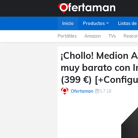
Inicio
Productos
Listas de
Portátiles
Amazon
TVs
Reacon
¡Chollo! Medion
muy barato con I
(399 €) [+Configu
Ofertaman
5.7.18