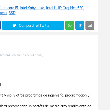
intel core i5
Intel Kaby Lake
Intel UHD Graphics 630
mesa
SSD
Compartir el Twitter
S
ntestarán en menos de 24 horas)
l
oft Visio (y otros programas de ingeniería, programación y
iera recomendar un portátil de medio-alto rendimiento de