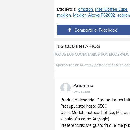
Etiquetas:
amazon
Intel Coffee Lake
medion
Medion Akoya P62002
sobre
Compartir el Facebook
16 COMENTARIOS
TODOS LOS COMENTARIOS SON MODERADO
(Aparecerán en la web y posteriormente se co
Anónimo
5/6/18 18:58
Producto deseado: Ordenador portáti
Presupuesto: hasta 650€
Usos: Matlab, autocad, office, Micros
simulación como Anylogic)
Preferencias: Me gustaría que me pud