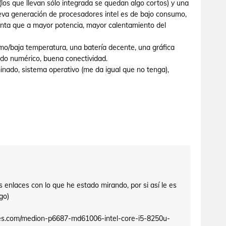
los que llevan sólo integrada se quedan algo cortos) y una
ueva generación de procesadores intel es de bajo consumo,
nta que a mayor potencia, mayor calentamiento del
umo/baja temperatura, una batería decente, una gráfica
ado numérico, buena conectividad.
minado, sistema operativo (me da igual que no tenga),
 enlaces con lo que he estado mirando, por si así le es
go)
s.com/medion-p6687-md61006-intel-core-i5-8250u-