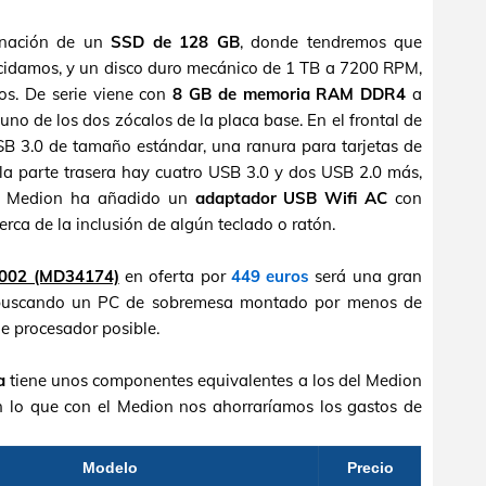
inación de un
SSD de 128 GB
, donde tendremos que
decidamos, y un disco duro mecánico de 1 TB a 7200 RPM,
os. De serie viene con
8 GB de memoria RAM DDR4
a
o de los dos zócalos de la placa base. En el frontal de
B 3.0 de tamaño estándar, una ranura para tarjetas de
la parte trasera hay cuatro USB 3.0 y dos USB 2.0 más,
t. Medion ha añadido un
adaptador USB Wifi AC
con
rca de la inclusión de algún teclado o ratón.
002 (MD34174)
en oferta por
449 euros
será una gran
n buscando un PC de sobremesa montado por menos de
e procesador posible.
a
tiene unos componentes equivalentes a los del Medion
con lo que con el Medion nos ahorraríamos los gastos de
Modelo
Precio