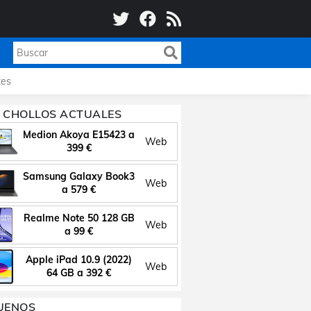
es
 CHOLLOS ACTUALES
Medion Akoya E15423 a
Web
399 €
Samsung Galaxy Book3
Web
a 579 €
Realme Note 50 128 GB
Web
a 99 €
Apple iPad 10.9 (2022)
Web
64 GB a 392 €
UENOS