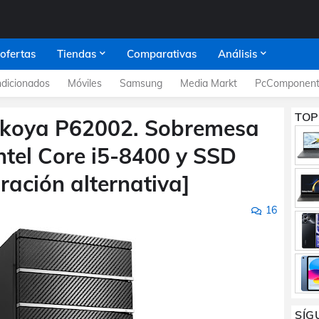
 ofertas
Tiendas
Comparativas
Análisis
dicionados
Móviles
Samsung
Media Markt
PcComponent
TOP
 Akoya P62002. Sobremesa
ntel Core i5-8400 y SSD
ración alternativa]
16
SÍG