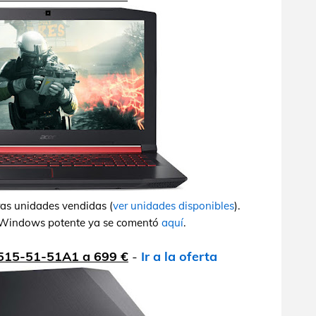
ras unidades vendidas (
ver unidades disponibles
).
in Windows potente ya se comentó
aquí
.
N515-51-51A1 a 699 €
-
Ir a la oferta