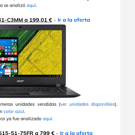
a se analizó
aquí
.
-31-C3MM a 199,01 €
-
Ir a la oferta
imeras unidades vendidas (
ver unidades disponibles
).
en
color azul
.
sico ya fue analizado
aquí
.
N515-51-75FR a 799 €
-
Ir a la oferta