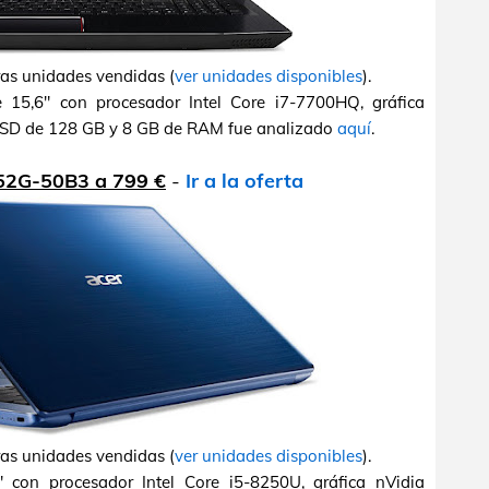
ras unidades vendidas (
ver unidades disponibles
).
 15,6" con procesador Intel Core i7-7700HQ, gráfica
SD de 128 GB y 8 GB de RAM fue analizado
aquí
.
-52G-50B3 a 799 €
-
Ir a la oferta
ras unidades vendidas (
ver unidades disponibles
).
 con procesador Intel Core i5-8250U, gráfica nVidia