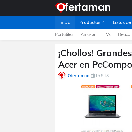
Inicio
Productos
Listas de
Portátiles
Amazon
TVs
Reacon
¡Chollos! Grandes
Acer en PcCompo
Ofertaman
15.6.18