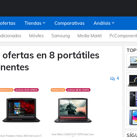
 ofertas
Tiendas
Comparativas
Análisis
dicionados
Móviles
Samsung
Media Markt
PcComponent
TOP
 ofertas en 8 portátiles
nentes
4
SÍG