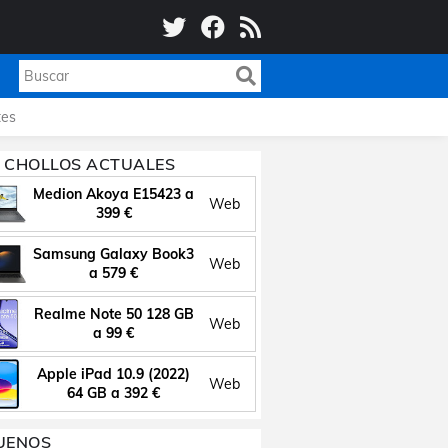
es
 CHOLLOS ACTUALES
Medion Akoya E15423 a
Web
399 €
Samsung Galaxy Book3
Web
a 579 €
Realme Note 50 128 GB
Web
a 99 €
Apple iPad 10.9 (2022)
Web
64 GB a 392 €
UENOS