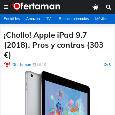
Portátiles
Amazon
TVs
Reacondicionados
Móviles
¡Chollo! Apple iPad 9.7
(2018). Pros y contras (303
€)
0
Ofertaman
1.6.18