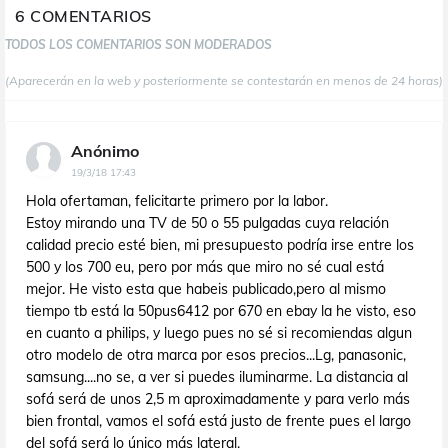
6 COMENTARIOS
TODOS LOS COMENTARIOS SON MODERADOS
(Aparecerán en la web y posteriormente se contestarán en menos de 24 horas)
Anónimo
19/3/18 17:43
Hola ofertaman, felicitarte primero por la labor.
Estoy mirando una TV de 50 o 55 pulgadas cuya relación
calidad precio esté bien, mi presupuesto podría irse entre los
500 y los 700 eu, pero por más que miro no sé cual está
mejor. He visto esta que habeis publicado,pero al mismo
tiempo tb está la 50pus6412 por 670 en ebay la he visto, eso
en cuanto a philips, y luego pues no sé si recomiendas algun
otro modelo de otra marca por esos precios...Lg, panasonic,
samsung....no se, a ver si puedes iluminarme. La distancia al
sofá será de unos 2,5 m aproximadamente y para verlo más
bien frontal, vamos el sofá está justo de frente pues el largo
del sofá será lo único más lateral.