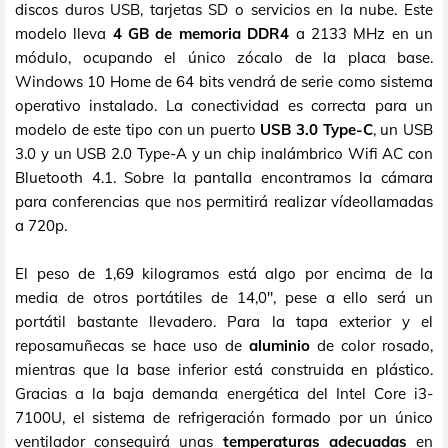
discos duros USB, tarjetas SD o servicios en la nube. Este
modelo lleva
4 GB de memoria DDR4
a 2133 MHz en un
módulo, ocupando el único zócalo de la placa base.
Windows 10 Home de 64 bits vendrá de serie como sistema
operativo instalado. La conectividad es correcta para un
modelo de este tipo con un puerto
USB 3.0 Type-C
, un USB
3.0 y un USB 2.0 Type-A y un chip inalámbrico Wifi AC con
Bluetooth 4.1. Sobre la pantalla encontramos la cámara
para conferencias que nos permitirá realizar vídeollamadas
a 720p.
El peso de 1,69 kilogramos está algo por encima de la
media de otros portátiles de 14,0", pese a ello será un
portátil bastante llevadero. Para la tapa exterior y el
reposamuñecas se hace uso de
aluminio
de color rosado,
mientras que la base inferior está construida en plástico.
Gracias a la baja demanda energética del Intel Core i3-
7100U, el sistema de refrigeración formado por un único
ventilador conseguirá unas
temperaturas adecuadas
en