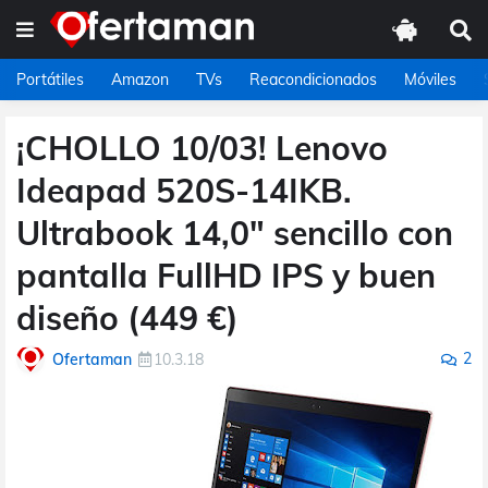
Portátiles
Amazon
TVs
Reacondicionados
Móviles
¡CHOLLO 10/03! Lenovo
Ideapad 520S-14IKB.
Ultrabook 14,0" sencillo con
pantalla FullHD IPS y buen
diseño (449 €)
2
Ofertaman
10.3.18