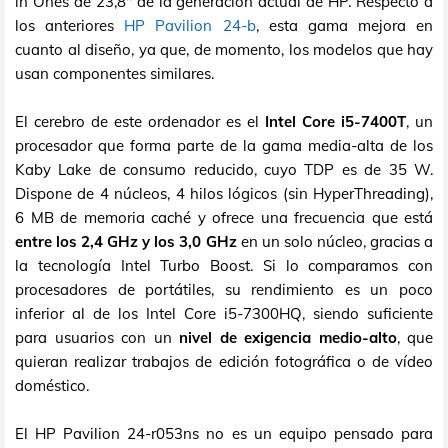
in Ones de 23,8" de la generación actual de HP. Respecto a
los anteriores
HP Pavilion 24-b
, esta gama mejora en
cuanto al diseño, ya que, de momento, los modelos que hay
usan componentes similares.
El cerebro de este ordenador es el
Intel Core i5-7400T
, un
procesador que forma parte de la gama media-alta de los
Kaby Lake de consumo reducido, cuyo TDP es de 35 W.
Dispone de 4 núcleos, 4 hilos lógicos (sin HyperThreading),
6 MB de memoria caché y ofrece una frecuencia que está
entre los 2,4 GHz y los 3,0 GHz
en un solo núcleo, gracias a
la tecnología Intel Turbo Boost. Si lo comparamos con
procesadores de portátiles, su rendimiento es un poco
inferior al de los Intel Core i5-7300HQ, siendo suficiente
para usuarios con un
nivel de exigencia medio-alto
, que
quieran realizar trabajos de edición fotográfica o de vídeo
doméstico.
El HP Pavilion 24-r053ns no es un equipo pensado para