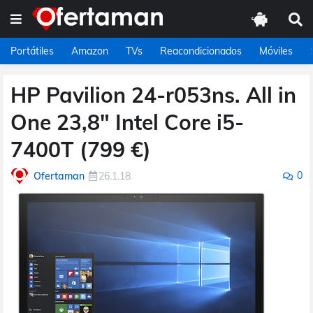
Portátiles
Amazon
TVs
Reacondicionados
Móviles
HP Pavilion 24-r053ns. All in
One 23,8" Intel Core i5-
7400T (799 €)
0
Ofertaman
26.1.18