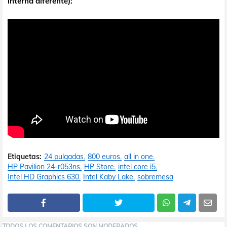
interna diferente):
Etiquetas:
24 pulgadas
800 euros
all in one
HP Pavilion 24-r053ns
HP Store
intel core i5
Intel HD Graphics 630
Intel Kaby Lake
sobremesa
TODOS LOS COMENTARIOS SON MODERADOS