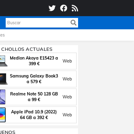
es
 CHOLLOS ACTUALES
Medion Akoya E15423 a
Web
399 €
Samsung Galaxy Book3
Web
a 579 €
Realme Note 50 128 GB
Web
a 99 €
Apple iPad 10.9 (2022)
Web
64 GB a 392 €
UENOS