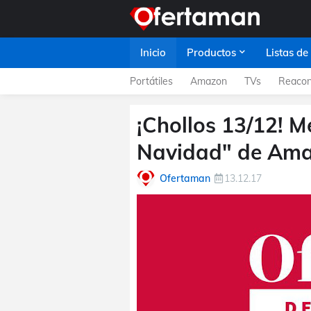
Inicio
Productos
Listas de
Portátiles
Amazon
TVs
Reacon
¡Chollos 13/12! M
Navidad" de Am
Ofertaman
13.12.17