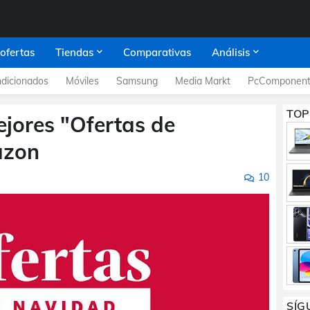
 ofertas
Tiendas
Comparativas
Análisis
dicionados
Móviles
Samsung
Media Markt
PcComponent
TOP
ejores "Ofertas de
azon
10
SÍG