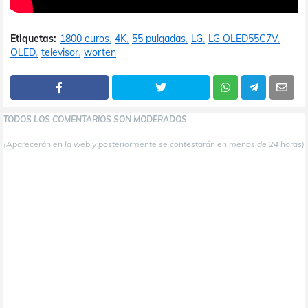
Etiquetas:
1800 euros
4K
55 pulgadas
LG
LG OLED55C7V
OLED
televisor
worten
TODOS LOS COMENTARIOS SON MODERADOS
(Aparecerán en la web y posteriormente se contestarán en menos de 24 horas)