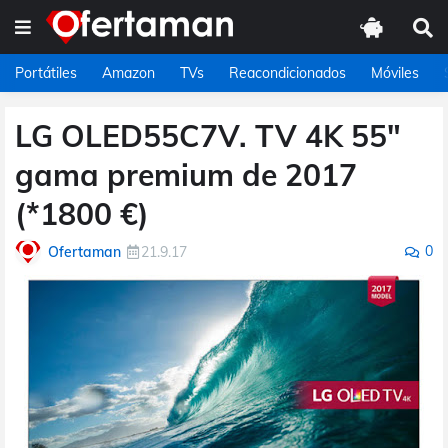
Portátiles
Amazon
TVs
Reacondicionados
Móviles
LG OLED55C7V. TV 4K 55"
gama premium de 2017
(*1800 €)
0
Ofertaman
21.9.17