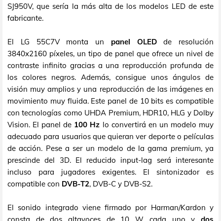
SJ950V, que sería la más alta de los modelos LED de este
fabricante.
El LG 55C7V monta un
panel OLED
de resolución
3840x2160 píxeles, un tipo de panel que ofrece un nivel de
contraste infinito gracias a una reproducción profunda de
los colores negros. Además, consigue unos ángulos de
visión muy amplios y una reproducción de las imágenes en
movimiento muy fluida. Este panel de 10 bits es compatible
con tecnologías como UHDA Premium, HDR10, HLG y Dolby
Vision. El panel de
100 Hz
lo convertirá en un modelo muy
adecuado para usuarios que quieran ver deporte o películas
de acción. Pese a ser un modelo de la gama
premium
, ya
prescinde del 3D. El reducido input-lag será interesante
incluso para jugadores exigentes. El sintonizador es
compatible con
DVB-T2
, DVB-C y DVB-S2.
El sonido integrado viene firmado por Harman/Kardon y
consta de dos altavoces de 10 W cada uno y
dos