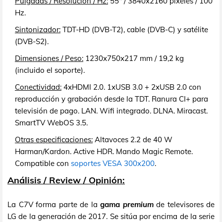
Pulgadas / Resolución / Hz:
55" / 3840x2160 píxeles / 100
Hz.
Sintonizador:
TDT-HD (DVB-T2), cable (DVB-C) y satélite
(DVB-S2).
Dimensiones / Peso:
1230x750x217 mm / 19,2 kg
(incluido el soporte).
Conectividad:
4xHDMI 2.0. 1xUSB 3.0 + 2xUSB 2.0 con
reproducción y grabación desde la TDT. Ranura CI+ para
televisión de pago. LAN. Wifi integrado. DLNA. Miracast.
SmartTV WebOS 3.5.
Otras especificaciones:
Altavoces 2.2 de 40 W
Harman/Kardon. Active HDR. Mando Magic Remote.
Compatible con
soportes VESA 300x200
.
Análisis / Review / Opinión:
La C7V forma parte de la
gama
premium
de televisores de
LG de la generación de 2017. Se sitúa por encima de la serie