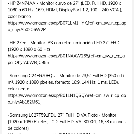
-HP Z4N74AA - Monitor curvo de 27" (LED, Full HD, 1920 x
1080 a 60 Hz, 16:9, HDMI, DisplayPort 1.2, 100 - 240 VCA ),
color blanco
https://www.amazon.es/dp/B071LM1HYK/ref=cm_sw_r_cp_ap
a_chyrAb02C6W2P
-HP 27ea - Monitor IPS con retroiluminación LED 27" FHD
(1920 x 1080 a 60 Hz)
https://www.amazon.es/dp/B01NAAW265/ref=cm_sw_r_cp_a
pa_OhyrAbWBJC955
-Samsung C24FG70FQU - Monitor de 23,5" Full HD (350 cd /
m², 1920 x 1080 pixeles, formato 16:9, 144 Hz, 1 ms, LED),
color negro
https://www.amazon.es/dp/B01LN1QSQY/ref=cm_sw_r_cp_ap
a_niyrAb182M61J
-Samsung LC27F591FDU 27" Full HD VA Plata - Monitor
(1920 x 1080 Pixeles, LCD, Full HD, VA, 3000:1, 16,78 millones
de colores)