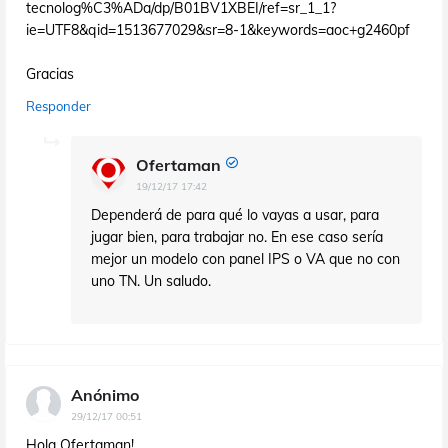
tecnolog%C3%ADa/dp/B01BV1XBEI/ref=sr_1_1?
ie=UTF8&qid=1513677029&sr=8-1&keywords=aoc+g2460pf
Gracias
Responder
Ofertaman
19/12/17 17:42
Dependerá de para qué lo vayas a usar, para
jugar bien, para trabajar no. En ese caso sería
mejor un modelo con panel IPS o VA que no con
uno TN. Un saludo.
Anónimo
29/12/17 00:51
Hola Ofertaman!