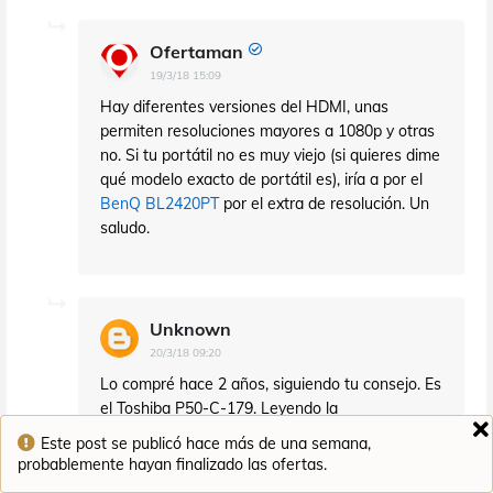
Ofertaman
19/3/18 15:09
Hay diferentes versiones del HDMI, unas
permiten resoluciones mayores a 1080p y otras
no. Si tu portátil no es muy viejo (si quieres dime
qué modelo exacto de portátil es), iría a por el
BenQ BL2420PT
por el extra de resolución. Un
saludo.
Unknown
20/3/18 09:20
Lo compré hace 2 años, siguiendo tu consejo. Es
el Toshiba P50-C-179. Leyendo la
especificación, diría que sí, pero si puedes
Este post se publicó hace más de una semana,
confirmármelo. Gracias!
probablemente hayan finalizado las ofertas.