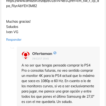
https://www.amazon.es/dp/B01BIWNBSQ/ref=cm_sw_r_cp_a
pa_RiyrAbYEH3M82
Muchas gracias!
Saludos
Ivan VG
Responder
Ofertaman
29/12/17 20:41
A no ser que tengas pensado comprar la PS4
Pro o consolas futuras, no veo sentido comprar
un monitor 4K para la PS4 actual que lo máximo
que saca es 1080p a 60 Hz. En cuanto a lo de
los monitores curvos, si va a ser exclusivamente
para jugar, me parece una gran opción y entre
todos los que pones el último Samsung de 27,0"
es con el me quedaría. Un saludo.