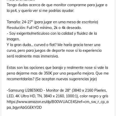
Tengo dudas acerca de que monitor comprarme para jugar a
la ps4, y quería ver si me podrías ayudar:
Tamaño: 24-27" (para jugar en uma mesa de escritorio)
Resolución: Full HD mínimo, 2k o 4k deseado.
- Soy exigente/meticuloso con la calidad y fluidez de la
imagen.
Y la gran duda... curved o flat? Me haría gracia tener una
curva, pero para juegos de deporte nose si la experiencia
será realmente mas immersiva.
Estas son las opciones que barajo y realmente nose si vale la
pena dejarme mas de 350€ por una pequeña mejora. Que me
recomentdarías? (Se aceptan nuevas sugerencias jeje)
-Samsung U28E590D - Monitor de 28" (3840 x 2160 Pixeles,
LED, 4K Ultra HD, TN, 3840 x 2160, 1000:1), color negro y gris
https://www.amazon.es/dp/B00WUACE4S/ref=cm_sw_r_cp_a
pa_bgyrAbGGEKYDD