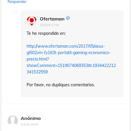
Responder
Ofertaman
20/2/18 17:16
Te he respondido en:
http://www.ofertaman.com/2017/05/asus-
gl502vm-fy163t-portatil-gaming-economico-
precio.html?
showComment=1519074069353#c1934422212
341532559
Por favor, no dupliques comentarios.
Anónimo
3/3/18 16:45