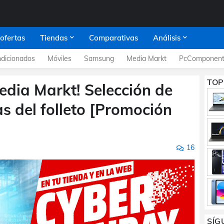
 ofertas
Tiendas
Comparativas
Análisis
dicionados
Móviles
Samsung
Media Markt
PcComponent
TOP
dia Markt! Selección de
as del folleto [Promoción
16
SÍG