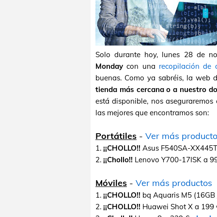
Solo durante hoy, lunes 28 de n
Monday
con una
recopilación de 
buenas. Como ya sabréis, la web 
tienda más cercana o a nuestro do
está disponible, nos aseguraremos 
las mejores que encontramos son:
Portátiles
-
Ver más product
1.
¡¡CHOLLO!!
Asus F540SA-XX445T 
2.
¡¡Chollo!!
Lenovo Y700-17ISK a 99
Móviles
-
Ver más productos
1.
¡¡CHOLLO!!
bq Aquaris M5 (16GB 
2.
¡¡CHOLLO!!
Huawei Shot X a 199 