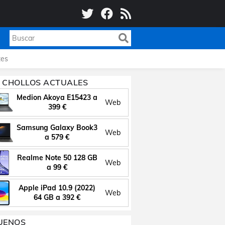
es
 CHOLLOS ACTUALES
Medion Akoya E15423 a
Web
399 €
Samsung Galaxy Book3
Web
a 579 €
Realme Note 50 128 GB
Web
a 99 €
Apple iPad 10.9 (2022)
Web
64 GB a 392 €
UENOS