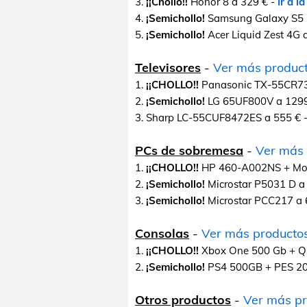
3.
¡¡Chollo!!
Honor 8 a 329 € -
Ir a l
4.
¡Semichollo!
Samsung Galaxy S5 
5.
¡Semichollo!
Acer Liquid Zest 4G 
Televisores
-
Ver más produc
1.
¡¡CHOLLO!!
Panasonic TX-55CR73
2.
¡Semichollo!
LG 65UF800V a 1299
3. Sharp LC-55CUF8472ES a 555 € 
PCs de sobremesa
-
Ver más 
1.
¡¡CHOLLO!!
HP 460-A002NS + Mon
2.
¡Semichollo!
Microstar P5031 D a
3.
¡Semichollo!
Microstar PCC217 a 
Consolas
-
Ver más producto
1.
¡¡CHOLLO!!
Xbox One 500 Gb + Qu
2.
¡Semichollo!
PS4 500GB + PES 20
Otros productos
-
Ver más pr