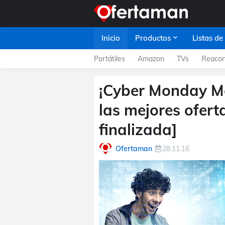
Inicio
Productos
Listas de
Portátiles
Amazon
TVs
Reacon
¡Cyber Monday Me
las mejores ofert
finalizada]
Ofertaman
28.11.16