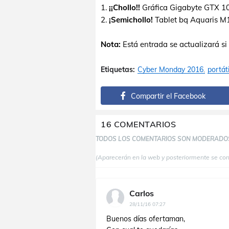
1.
¡¡Chollo!!
Gráfica Gigabyte GTX 1
2.
¡Semichollo!
Tablet bq Aquaris M
Nota:
Está entrada se actualizará si 
Etiquetas:
Cyber Monday 2016
portáti
Compartir el Facebook
16 COMENTARIOS
TODOS LOS COMENTARIOS SON MODERADO
(Aparecerán en la web y posteriormente se co
Carlos
28/11/16 07:27
Buenos días ofertaman,