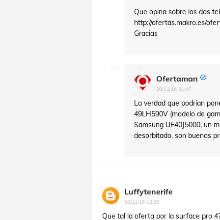
Que opina sobre los dos tel
http://ofertas.makro.es/ofe
Gracias
Ofertaman
28/11/16 21:47
La verdad que podrían pone
49LH590V (modelo de gama 
Samsung UE40J5000, un mod
desorbitado, son buenos pr
Luffytenerife
28/11/16 12:35
Que tal la oferta por la surface pro 