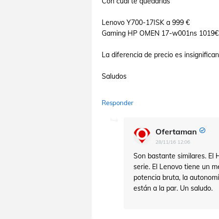
Con cual te quedarías
Lenovo Y700-17ISK a 999 €
Gaming HP OMEN 17-w001ns 1019€
La diferencia de precio es insignifican
Saludos
Responder
Ofertaman
28/11/16 12:06
Son bastante similares. El 
serie. El Lenovo tiene un m
potencia bruta, la autonomí
están a la par. Un saludo.