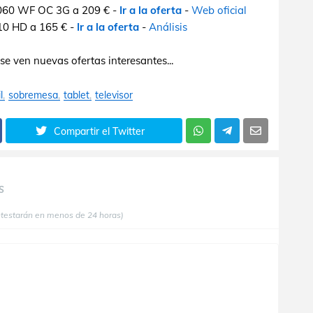
060 WF OC 3G a 209 € -
Ir a la oferta
-
Web oficial
10 HD a 165 € -
Ir a la oferta
-
Análisis
se ven nuevas ofertas interesantes...
l
sobremesa
tablet
televisor
Compartir el Twitter
S
ntestarán en menos de 24 horas)