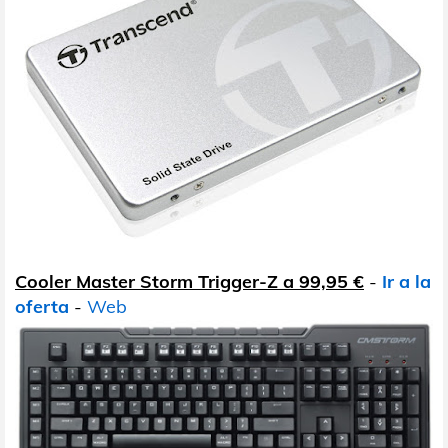
Cooler Master Storm Trigger-Z a 99,95 €
-
Ir a la
oferta
-
Web