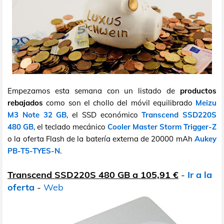
Empezamos esta semana con un listado de
productos
rebajados
como son el chollo del móvil equilibrado
Meizu
M3 Note 32 GB
, el SSD económico
Transcend SSD220S
480 GB
, el teclado mecánico
Cooler Master Storm Trigger-Z
o la oferta Flash de la batería externa de 20000 mAh
Aukey
PB-T5-TYES-N
.
Transcend SSD220S 480 GB a 105,91 €
-
Ir a la
oferta
-
Web