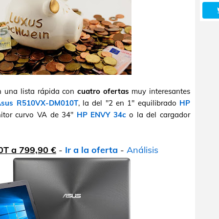
 una lista rápida con
cuatro ofertas
muy interesantes
Asus R510VX-DM010T
, la del "2 en 1" equilibrado
HP
nitor curvo VA de 34"
HP ENVY 34c
o la del cargador
T a 799,90 €
-
Ir a la oferta
-
Análisis