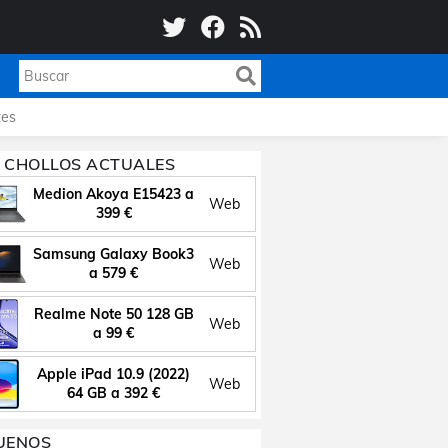
es
 CHOLLOS ACTUALES
Medion Akoya E15423 a
Web
399 €
Samsung Galaxy Book3
Web
a 579 €
Realme Note 50 128 GB
Web
a 99 €
Apple iPad 10.9 (2022)
Web
64 GB a 392 €
UENOS