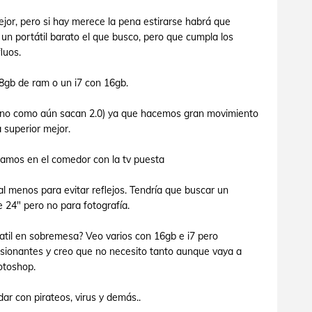
ejor, pero si hay merece la pena estirarse habrá que
un portátil barato el que busco, pero que cumpla los
luos.
 8gb de ram o un i7 con 16gb.
tieno como aún sacan 2.0) ya que hacemos gran movimiento
 superior mejor.
jamos en el comedor con la tv puesta
l menos para evitar reflejos. Tendría que buscar un
e 24" pero no para fotografía.
tatil en sobremesa? Veo varios con 16gb e i7 pero
ionantes y creo que no necesito tanto aunque vaya a
hotoshop.
ar con pirateos, virus y demás..