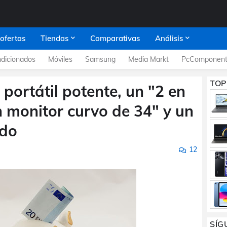
 ofertas
Tiendas
Comparativas
Análisis
dicionados
Móviles
Samsung
Media Markt
PcComponent
TOP
portátil potente, un "2 en
n monitor curvo de 34" y un
ado
12
SÍG