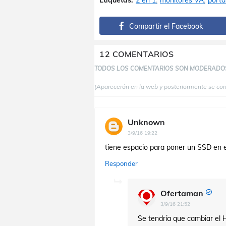
Etiquetas:
2 en 1
monitores VA
portát
Compartir el Facebook
12 COMENTARIOS
TODOS LOS COMENTARIOS SON MODERADO
(Aparecerán en la web y posteriormente se co
Unknown
3/9/16 19:22
tiene espacio para poner un SSD en 
Responder
Ofertaman
3/9/16 21:52
Se tendría que cambiar el 