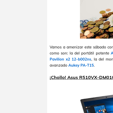
Vamos a amenizar este sábado con
como son: la del portátil potente
Pavilion x2 12-b002ns
, la del mo
avanzado
Aukey PA-T15
.
¡Chollo! Asus R510VX-DM010