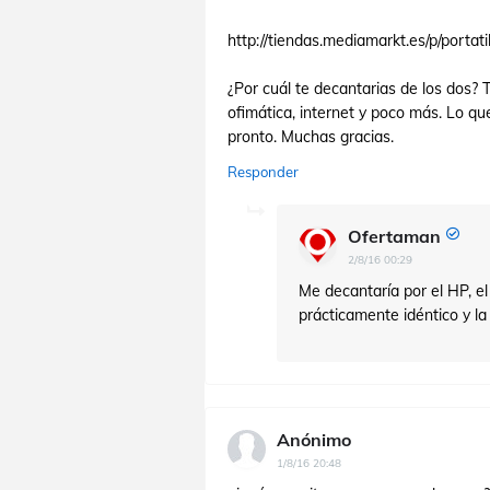
http://tiendas.mediamarkt.es/p/porta
¿Por cuál te decantarias de los dos? 
ofimática, internet y poco más. Lo q
pronto. Muchas gracias.
Responder
Ofertaman
2/8/16 00:29
Me decantaría por el HP, e
prácticamente idéntico y la
Anónimo
1/8/16 20:48