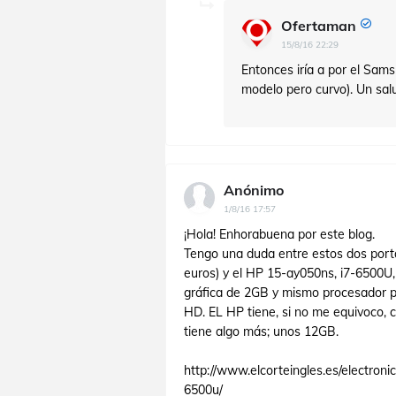
Ofertaman
15/8/16 22:29
Entonces iría a por el Sa
modelo pero curvo). Un sal
Anónimo
1/8/16 17:57
¡Hola! Enhorabuena por este blog.
Tengo una duda entre estos dos por
euros) y el HP 15-ay050ns, i7-6500U
gráfica de 2GB y mismo procesador p
HD. EL HP tiene, si no me equivoco
tiene algo más; unos 12GB.
http://www.elcorteingles.es/electron
6500u/