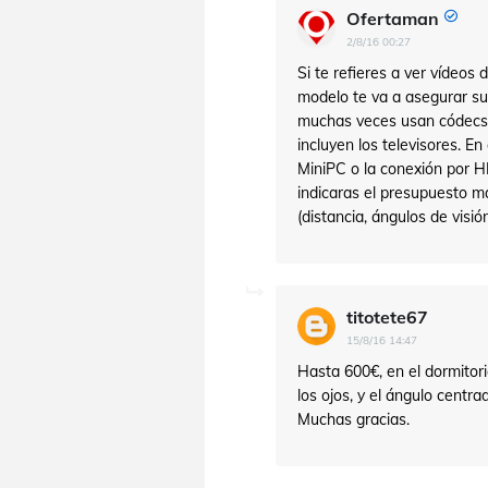
Ofertaman
2/8/16 00:27
Si te refieres a ver vídeo
modelo te va a asegurar su
muchas veces usan códecs 
incluyen los televisores. E
MiniPC o la conexión por 
indicaras el presupuesto má
(distancia, ángulos de visión
titotete67
15/8/16 14:47
Hasta 600€, en el dormitori
los ojos, y el ángulo centr
Muchas gracias.