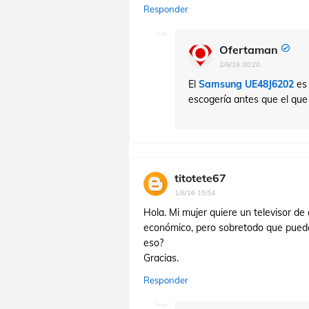
Responder
Ofertaman
2/8/16 00:20
El
Samsung UE48J6202
es 
escogería antes que el que 
titotete67
1/8/16 15:54
Hola. Mi mujer quiere un televisor d
económico, pero sobretodo que pueda 
eso?
Gracias.
Responder