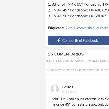
1.
¡Chollo!
TV 4K 55" Panasonic TX-
2. TV 4K 49" Panasonic TX-49CX75
3. TV 4K 58" Panasonic TX-58DX73
Etiquetas:
2 en 1
convertible
el corte
Compartir el Facebook
16 COMENTARIOS
TODOS LOS COMENTARIOS SON MODERADO
(Aparecerán en la web y posteriormente se co
Carlos
1/8/16 15:15
Hola!!. He visto en las ofertas la t
mejor de 49'' por este precio?. Salud