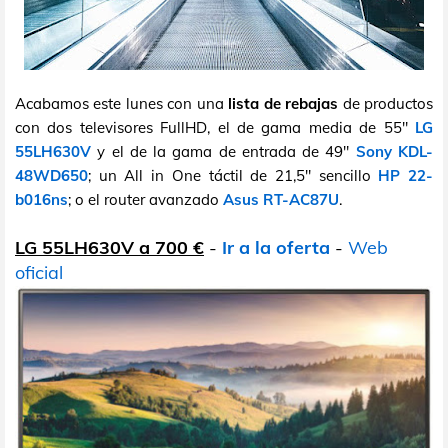
Acabamos este lunes con una
lista de rebajas
de productos
con dos televisores FullHD, el de gama media de 55"
LG
55LH630V
y el de la gama de entrada de 49"
Sony KDL-
48WD650
; un All in One táctil de 21,5" sencillo
HP 22-
b016ns
; o el router avanzado
Asus RT-AC87U
.
LG 55LH630V a 700 €
-
Ir a la oferta
-
Web
oficial