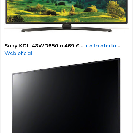
Sony KDL-48WD650 a 469 €
-
Ir a la oferta
-
Web oficial