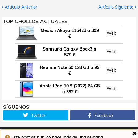
Artículo Anterior
Artículo Siguiente
TOP CHOLLOS ACTUALES
Medion Akoya E15423 a 399
Web
€
Samsung Galaxy Book3 a
Web
579 €
Realme Note 50 128 GB a 99
Web
€
Apple iPad 10.9 (2022) 64 GB
Web
a 392 €
SÍGUENOS
Twitter
Facebook
Este post se publicó hace más de una semana,