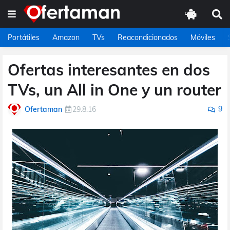
Portátiles
Amazon
TVs
Reacondicionados
Móviles
Ofertas interesantes en dos
TVs, un All in One y un router
9
Ofertaman
29.8.16