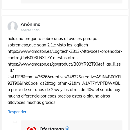
Anónimo
30/8/16 10:50
hola,una pregunta sobre unos altavoces para pc
sobremesa,que sean 2.1,e visto los logitech
https://www.amazon.es/Logitech-Z313-Altavoces-ordenador-
control/dp/B003LNXT7Y o estos otros
https://www.amazon.es/gp/product/B00YR92T90/ref=as_li_ss
_tl?
ie=UTF8&camp=3626&creative=24822&creativeASIN=B00YR
92T90&linkCode=as2&tag=ofmn-21&m=A1AT7YVPFBWXBL
a parte de ser unos de 25w y los otros de 40w el sonido hay
mucha diferencia,por esos precios estos o alguna otros
altavoces muchas gracias
Responder
Ofertaman