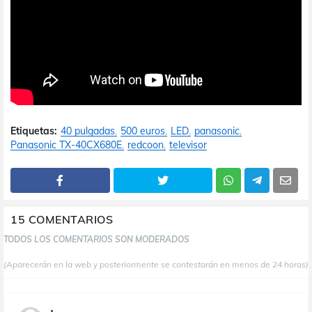
Etiquetas:
40 pulgadas
500 euros
LED
panasonic
Panasonic TX-40CX680E
redcoon
televisor
15 COMENTARIOS
TODOS LOS COMENTARIOS SON MODERADOS
(Aparecerán en la web y posteriormente se contestarán en menos de 24 horas)