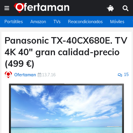
Portátiles
Amazon
TVs
Reacondicionados
Móviles
Panasonic TX-40CX680E. TV
4K 40" gran calidad-precio
(499 €)
15
Ofertaman
13.7.16