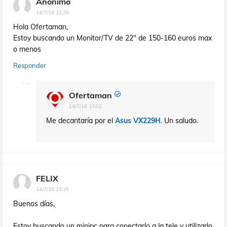
Anónimo
14/7/16 12:28
Hola Ofertaman,
Estoy buscando un Monitor/TV de 22" de 150-160 euros max
o menos
Responder
Ofertaman
14/7/16 13:02
Me decantaría por el
Asus VX229H
. Un saludo.
FELIX
14/7/16 15:35
Buenos días,
Estoy buscando un minipc para conectarlo a la tele y utilizarlo