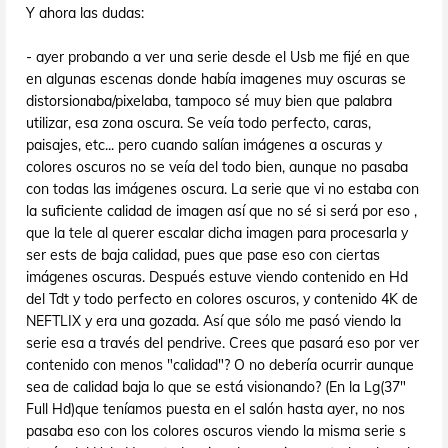
Y ahora las dudas:
- ayer probando a ver una serie desde el Usb me fijé en que
en algunas escenas donde había imagenes muy oscuras se
distorsionaba/pixelaba, tampoco sé muy bien que palabra
utilizar, esa zona oscura. Se veía todo perfecto, caras,
paisajes, etc... pero cuando salían imágenes a oscuras y
colores oscuros no se veía del todo bien, aunque no pasaba
con todas las imágenes oscura. La serie que vi no estaba con
la suficiente calidad de imagen así que no sé si será por eso ,
que la tele al querer escalar dicha imagen para procesarla y
ser ests de baja calidad, pues que pase eso con ciertas
imágenes oscuras. Después estuve viendo contenido en Hd
del Tdt y todo perfecto en colores oscuros, y contenido 4K de
NEFTLIX y era una gozada. Así que sólo me pasó viendo la
serie esa a través del pendrive. Crees que pasará eso por ver
contenido con menos "calidad"? O no debería ocurrir aunque
sea de calidad baja lo que se está visionando? (En la Lg(37"
Full Hd)que teníamos puesta en el salón hasta ayer, no nos
pasaba eso con los colores oscuros viendo la misma serie s