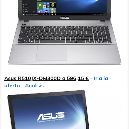
Asus R510JX-DM300D a 596,15 €
-
Ir a la
oferta
-
Análisis