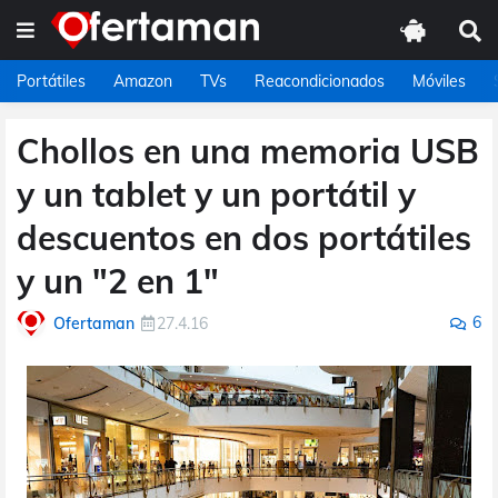
Portátiles
Amazon
TVs
Reacondicionados
Móviles
Chollos en una memoria USB
y un tablet y un portátil y
descuentos en dos portátiles
y un "2 en 1"
6
Ofertaman
27.4.16