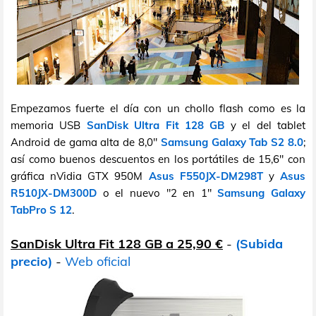
Empezamos fuerte el día con un chollo flash como es la
memoria USB
SanDisk Ultra Fit 128 GB
y el del tablet
Android de gama alta de 8,0"
Samsung Galaxy Tab S2 8.0
;
así como buenos descuentos en los portátiles de 15,6" con
gráfica nVidia GTX 950M
Asus F550JX-DM298T
y
Asus
R510JX-DM300D
o el nuevo "2 en 1"
Samsung Galaxy
TabPro S 12
.
SanDisk Ultra Fit 128 GB a 25,90 €
-
(Subida
precio)
-
Web oficial