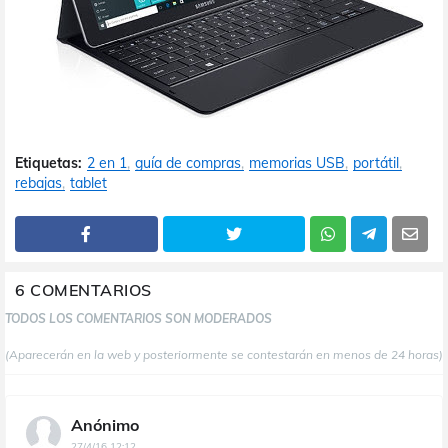
Etiquetas:
2 en 1
guía de compras
memorias USB
portátil
rebajas
tablet
6 COMENTARIOS
TODOS LOS COMENTARIOS SON MODERADOS
(Aparecerán en la web y posteriormente se contestarán en menos de 24 horas)
Anónimo
27/4/16 12:12