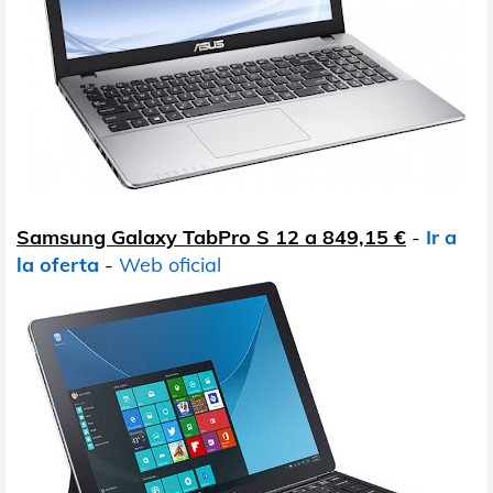
Samsung Galaxy TabPro S 12 a 849,15 €
-
Ir a
la oferta
-
Web oficial