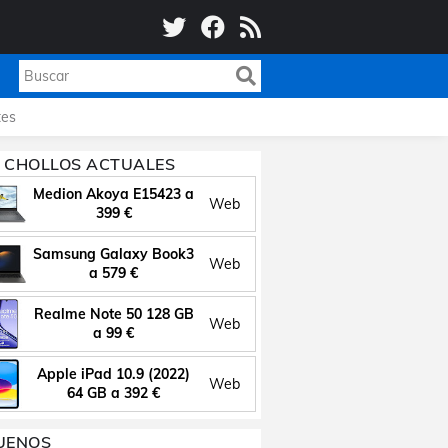
es
 CHOLLOS ACTUALES
Medion Akoya E15423 a
Web
399 €
Samsung Galaxy Book3
Web
a 579 €
Realme Note 50 128 GB
Web
a 99 €
Apple iPad 10.9 (2022)
Web
64 GB a 392 €
UENOS