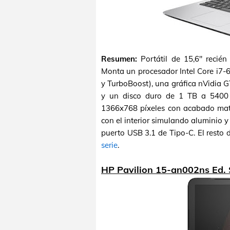
Resumen:
Portátil de 15,6" recié
Monta un procesador Intel Core i7-
y TurboBoost), una gráfica nVidia
y un disco duro de 1 TB a 5400
1366x768 píxeles con acabado mate.
con el interior simulando aluminio y 
puerto USB 3.1 de Tipo-C. El resto 
serie
.
HP Pavilion 15-an002ns Ed. 