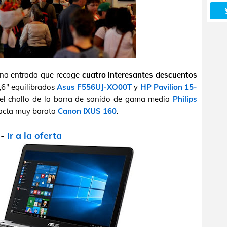
na entrada que recoge
cuatro interesantes descuentos
5,6" equilibrados
Asus F556UJ-XO00T
y
HP Pavilion 15-
 el chollo de la barra de sonido de gama media
Philips
acta muy barata
Canon IXUS 160
.
-
Ir a la oferta