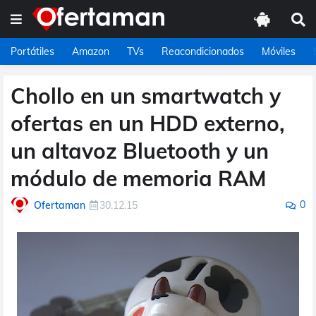
Portátiles
Amazon
TVs
Reacondicionados
Móviles
Chollo en un smartwatch y
ofertas en un HDD externo,
un altavoz Bluetooth y un
módulo de memoria RAM
0
Ofertaman
30.12.15