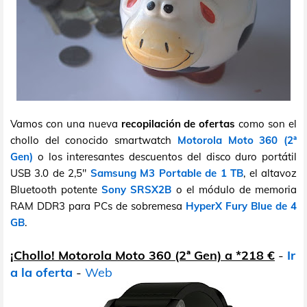
Vamos con una nueva
recopilación de ofertas
como son el
chollo del conocido smartwatch
Motorola Moto 360 (2ª
Gen)
o los interesantes descuentos del disco duro portátil
USB 3.0 de 2,5"
Samsung M3 Portable de 1 TB
, el altavoz
Bluetooth potente
Sony SRSX2B
o el módulo de memoria
RAM DDR3 para PCs de sobremesa
HyperX Fury Blue de 4
GB
.
¡Chollo! Motorola Moto 360 (2ª Gen) a *218 €
-
Ir
a la oferta
-
Web