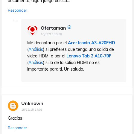
documento, algún juego básico...
Responder
Ofertaman
16/12/15 13:58
Me decantaría por el
Acer Iconia A3-A20FHD
(
Análisis
) si prefieres que tenga una salida de
vídeo HDMI o por el
Lenovo Tab 2 A10-70F
(
Análisis
) si lo de la salida HDMI no es
importante para ti. Un saludo.
Unknown
16/12/15 14:03
Gracias
Responder