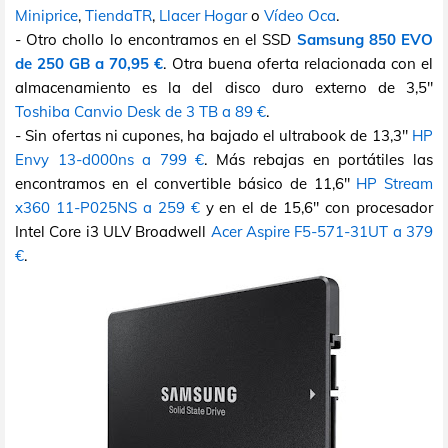
Miniprice
,
TiendaTR
,
Llacer Hogar
o
Vídeo Oca
.
- Otro chollo lo encontramos en el SSD
Samsung 850 EVO
de 250 GB a 70,95 €
. Otra buena oferta relacionada con el
almacenamiento es la del disco duro externo de 3,5"
Toshiba Canvio Desk de 3 TB a 89 €
.
- Sin ofertas ni cupones, ha bajado el ultrabook de 13,3"
HP
Envy 13-d000ns a 799 €
. Más rebajas en portátiles las
encontramos en el convertible básico de 11,6"
HP Stream
x360 11-P025NS a 259 €
y en el de 15,6" con procesador
Intel Core i3 ULV Broadwell
Acer Aspire F5-571-31UT a 379
€
.