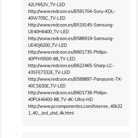
42LF652V_TV-LED
http://www.redcoon.es/B591704-Sony-KDL-
40W705C_TV-LED
http://www.redcoon.es/B519145-Samsung-
UE40H6400_TV-LED
http://www.redcoon.es/B586919-Samsung-
UE40J6200_TV-LED
http://www.redcoon.es/B601735-Philips-
40PFH5500-88_TV-LED
http://www.redcoon.es/B622465-Sharp-LC-
43SFE7332E_TV-LED
http://www.redcoon.es/B589897-Panasonic-TX-
40CS630E_TV-LED
http://www.redcoon.es/B601738-Philips-
40PUH6400-88_TV-4K-Ultra-HD
http://www.pccomponentes.com/hisense_40k32
1_40__led_uhd_4k.html