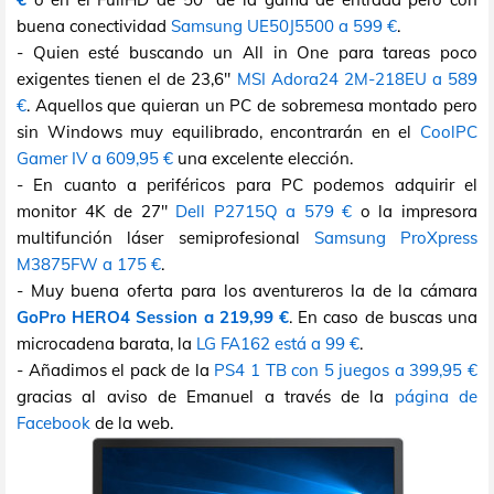
buena conectividad
Samsung UE50J5500 a 599 €
.
- Quien esté buscando un All in One para tareas poco
exigentes tienen el de 23,6"
MSI Adora24 2M-218EU a 589
€
. Aquellos que quieran un PC de sobremesa montado pero
sin Windows muy equilibrado, encontrarán en el
CoolPC
Gamer IV a 609,95 €
una excelente elección.
- En cuanto a periféricos para PC podemos adquirir el
monitor 4K de 27"
Dell P2715Q a 579 €
o la impresora
multifunción láser semiprofesional
Samsung ProXpress
M3875FW a 175 €
.
- Muy buena oferta para los aventureros la de la cámara
GoPro HERO4 Session a 219,99 €
. En caso de buscas una
microcadena barata, la
LG FA162 está a 99 €
.
- Añadimos el pack de la
PS4 1 TB con 5 juegos a 399,95 €
gracias al aviso de Emanuel a través de la
página de
Facebook
de la web.