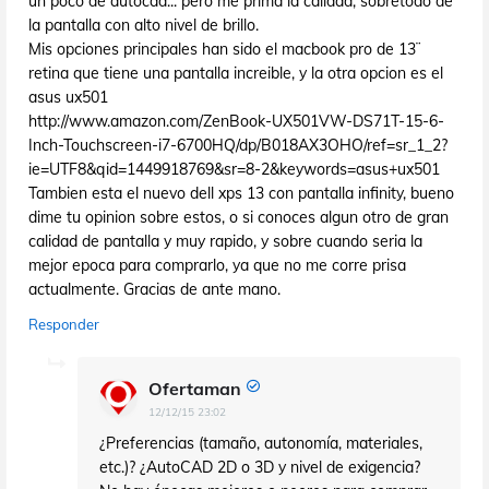
un poco de autocad... pero me prima la calidad, sobretodo de
la pantalla con alto nivel de brillo.
Mis opciones principales han sido el macbook pro de 13¨
retina que tiene una pantalla increible, y la otra opcion es el
asus ux501
http://www.amazon.com/ZenBook-UX501VW-DS71T-15-6-
Inch-Touchscreen-i7-6700HQ/dp/B018AX3OHO/ref=sr_1_2?
ie=UTF8&qid=1449918769&sr=8-2&keywords=asus+ux501
Tambien esta el nuevo dell xps 13 con pantalla infinity, bueno
dime tu opinion sobre estos, o si conoces algun otro de gran
calidad de pantalla y muy rapido, y sobre cuando seria la
mejor epoca para comprarlo, ya que no me corre prisa
actualmente. Gracias de ante mano.
Responder
Ofertaman
12/12/15 23:02
¿Preferencias (tamaño, autonomía, materiales,
etc.)? ¿AutoCAD 2D o 3D y nivel de exigencia?