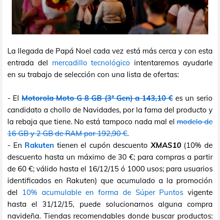
La llegada de Papá Noel cada vez está más cerca y con esta
entrada del
mercadillo tecnológico
intentaremos ayudarle
en su trabajo de selección con una lista de ofertas:
- El
Motorola Moto G 8 GB (3ª Gen) a 143,10 €
es un serio
candidato a chollo de Navidades, por la fama del producto y
la rebaja que tiene. No está tampoco nada mal el
modelo de
16 GB y 2 GB de RAM por 192,90 €
.
- En
Rakuten
tienen el cupón descuento
XMAS10
(10% de
descuento hasta un máximo de 30 €; para compras a partir
de 60 €; válido hasta el 16/12/15 ó 1000 usos; para usuarios
identificados en Rakuten) que acumulado a la promoción
del
10% acumulable en forma de Súper Puntos
vigente
hasta el 31/12/15, puede solucionarnos alguna compra
navideña. Tiendas recomendables donde buscar productos: