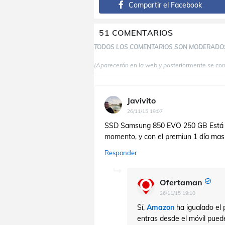
Compartir el Facebook
51 COMENTARIOS
TODOS LOS COMENTARIOS SON MODERADO
(Aparecerán en la web y posteriormente se co
Javivito
26/11/15 19:07
SSD Samsung 850 EVO 250 GB Está e
momento, y con el premiun 1 día ma
Responder
Ofertaman
26/11/15 19:10
Sí,
Amazon
ha igualado el p
entras desde el móvil puede