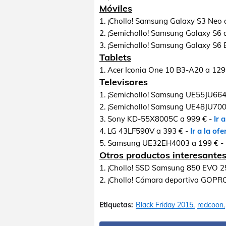
Móviles
1. ¡Chollo! Samsung Galaxy S3 Neo 
2. ¡Semichollo! Samsung Galaxy S6 
3. ¡Semichollo! Samsung Galaxy S6 
Tablets
1. Acer Iconia One 10 B3-A20 a 129
Televisores
1. ¡Semichollo! Samsung UE55JU664
2. ¡Semichollo! Samsung UE48JU700
3. Sony KD-55X8005C a 999 € -
Ir 
4. LG 43LF590V a 393 € -
Ir a la ofe
5. Samsung UE32EH4003 a 199 € -
Otros productos interesante
1. ¡Chollo! SSD Samsung 850 EVO 2
2. ¡Chollo! Cámara deportiva GOPR
Etiquetas:
Black Friday 2015
redcoon