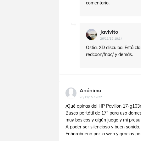
comentario.
Javivito
26/11/15 19:14
Ostia. XD disculpa. Está c
redcoon/fnac/ y demás.
Anónimo
26/11/15 19:22
¿Qué opinas del HP Pavilion 17-g103n
Busco portátil de 17" para uso domest
muy basicos y algún juego y mi presu
A poder ser silencioso y buen sonido.
Enhorabuena por la web y gracias por