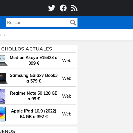
es
 CHOLLOS ACTUALES
Medion Akoya E15423 a
Web
399 €
Samsung Galaxy Book3
Web
a 579 €
Realme Note 50 128 GB
Web
a 99 €
Apple iPad 10.9 (2022)
Web
64 GB a 392 €
UENOS