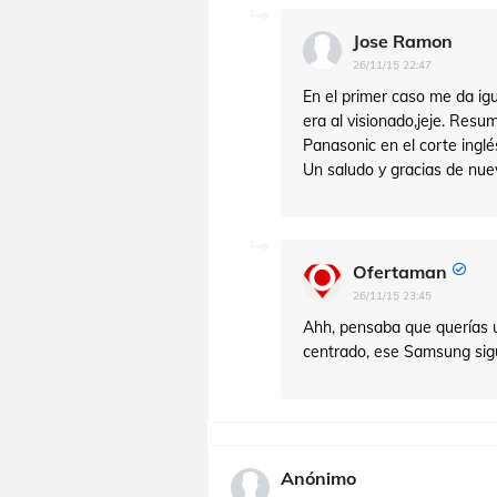
Jose Ramon
26/11/15 22:47
En el primer caso me da igu
era al visionado,jeje. Res
Panasonic en el corte inglés
Un saludo y gracias de nue
Ofertaman
26/11/15 23:45
Ahh, pensaba que querías un
centrado, ese Samsung sigu
Anónimo