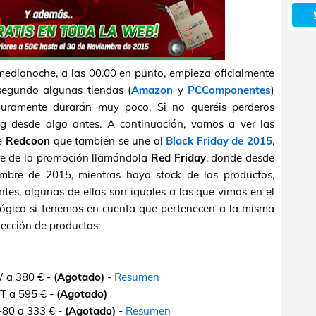
edianoche, a las 00.00 en punto, empieza oficialmente
segundo algunas tiendas (
Amazon
y
PCComponentes
)
guramente durarán muy poco. Si no queréis perderos
g desde algo antes. A continuación, vamos a ver las
ne
Redcoon
que también se une al
Black Friday de 2015
,
re de la promoción llamándola
Red Friday
, donde desde
bre de 2015, mientras haya stock de los productos,
ntes, algunas de ellas son iguales a las que vimos en el
 lógico si tenemos en cuenta que pertenecen a la misma
ección de productos:
W a 380 € -
(Agotado)
-
Resumen
T a 595 € -
(Agotado)
-80 a 333 € -
(Agotado)
-
Resumen