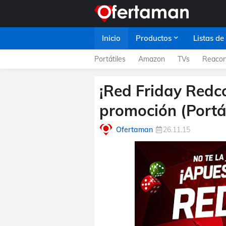
Inicio
Productos
Listas de
Portátiles
Amazon
TVs
Reacon
¡Red Friday Redco
promoción (Portát
Ofertaman
26.11.15