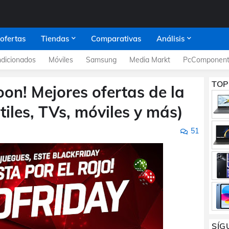
 ofertas
Tiendas
Comparativas
Análisis
dicionados
Móviles
Samsung
Media Markt
PcComponent
TOP
on! Mejores ofertas de la
iles, TVs, móviles y más)
51
SÍG