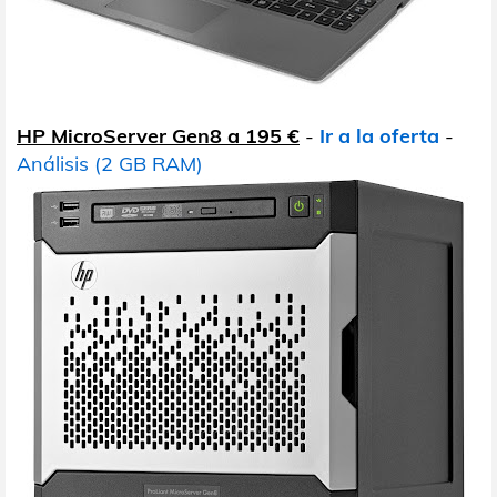
HP MicroServer Gen8 a 195 €
-
Ir a la oferta
-
Análisis (2 GB RAM)