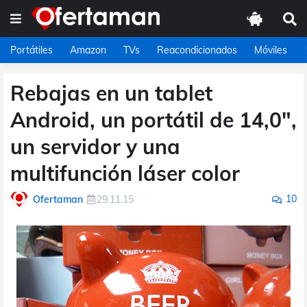
Portátiles
Amazon
TVs
Reacondicionados
Móviles
Rebajas en un tablet
Android, un portátil de 14,0",
un servidor y una
multifunción láser color
10
Ofertaman
29.11.15