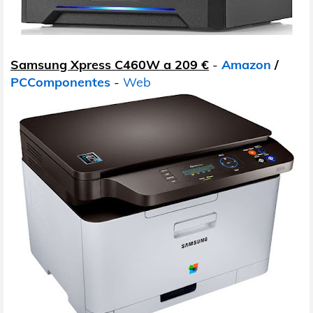
Samsung Xpress C460W a 209 €
-
Amazon
/
PCComponentes
-
Web