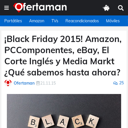
Portátiles
Amazon
TVs
Reacondicionados
Móviles
¡Black Friday 2015! Amazon,
PCComponentes, eBay, El
Corte Inglés y Media Markt
¿Qué sabemos hasta ahora?
25
Ofertaman
21.11.15