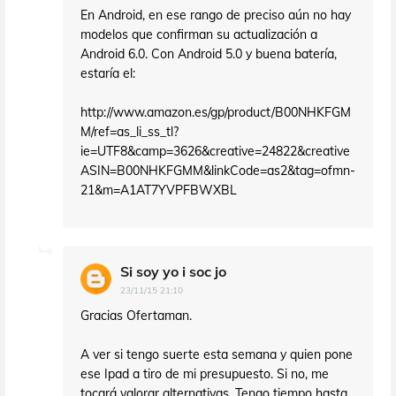
En Android, en ese rango de preciso aún no hay
modelos que confirman su actualización a
Android 6.0. Con Android 5.0 y buena batería,
estaría el:
http://www.amazon.es/gp/product/B00NHKFGM
M/ref=as_li_ss_tl?
ie=UTF8&camp=3626&creative=24822&creative
ASIN=B00NHKFGMM&linkCode=as2&tag=ofmn-
21&m=A1AT7YVPFBWXBL
Si soy yo i soc jo
23/11/15 21:10
Gracias Ofertaman.
A ver si tengo suerte esta semana y quien pone
ese Ipad a tiro de mi presupuesto. Si no, me
tocará valorar alternativas. Tengo tiempo hasta